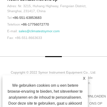
Adres: Nr. 3215, Huhang Highway, Fengxian District,
Shanghai, 231417, China
Tel:
+86-551-63853683
Telefoon:
+86-17756072770
E-mail:
sales@climatestsymor.com
Fax: +86-551-8663633
Copyright © 2022 Symor Instrument Equipment Co., Ltd.
Milieutestkamer, elektronische droogkast, versnelde
X
verweringstestkamer. Alle rechten voorbehouden.
We gebruiken cookies om u een betere
browse-ervaring te bieden, het siteverkeer te
HUIS
OVER ONS
PRODUCTEN
NIEUWS
DOWNLOADEN
analyseren en de inhoud te personaliseren.
Door deze site te gebruiken, gaat u akkoord
AANVRAAG VERZENDEN
NEEM CONTACT MET ONS OP