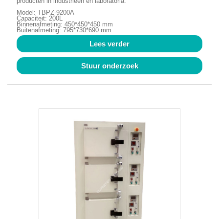
producten in industrieën en laboratoria.
Model: TBPZ-9200A
Capaciteit: 200L
Binnenafmeting: 450*450*450 mm
Buitenafmeting: 795*730*690 mm
Lees verder
Stuur onderzoek