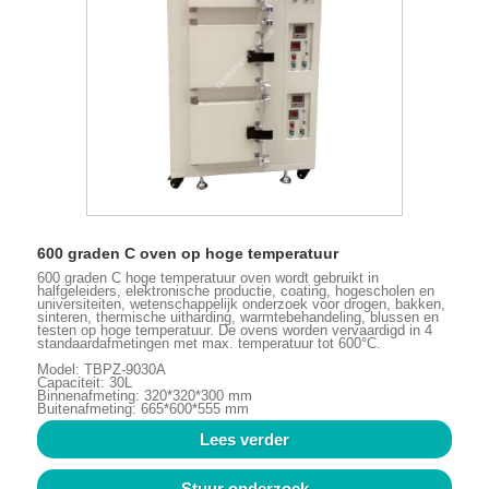
600 graden C oven op hoge temperatuur
600 graden C hoge temperatuur oven wordt gebruikt in
halfgeleiders, elektronische productie, coating, hogescholen en
universiteiten, wetenschappelijk onderzoek voor drogen, bakken,
sinteren, thermische uitharding, warmtebehandeling, blussen en
testen op hoge temperatuur. De ovens worden vervaardigd in 4
standaardafmetingen met max. temperatuur tot 600°C.
Model: TBPZ-9030A
Capaciteit: 30L
Binnenafmeting: 320*320*300 mm
Buitenafmeting: 665*600*555 mm
Lees verder
Stuur onderzoek