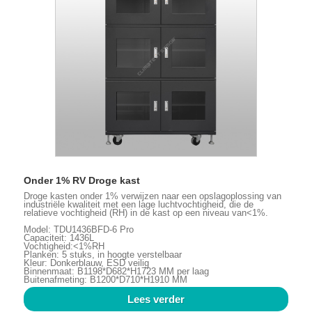
Onder 1% RV Droge kast
Droge kasten onder 1% verwijzen naar een opslagoplossing van
industriële kwaliteit met een lage luchtvochtigheid, die de
relatieve vochtigheid (RH) in de kast op een niveau van<1%.
Model: TDU1436BFD-6 Pro
Capaciteit: 1436L
Vochtigheid:<1%RH
Planken: 5 stuks, in hoogte verstelbaar
Kleur: Donkerblauw, ESD veilig
Binnenmaat: B1198*D682*H1723 MM per laag
Buitenafmeting: B1200*D710*H1910 MM
Lees verder