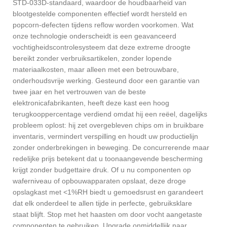
STD-033D-standaard, waardoor de houdbaarheid van
blootgestelde componenten effectief wordt hersteld en
popcorn-defecten tijdens reflow worden voorkomen. Wat
onze technologie onderscheidt is een geavanceerd
vochtigheidscontrolesysteem dat deze extreme droogte
bereikt zonder verbruiksartikelen, zonder lopende
materiaalkosten, maar alleen met een betrouwbare,
onderhoudsvrije werking. Gesteund door een garantie van
twee jaar en het vertrouwen van de beste
elektronicafabrikanten, heeft deze kast een hoog
terugkooppercentage verdiend omdat hij een reëel, dagelijks
probleem oplost: hij zet overgebleven chips om in bruikbare
inventaris, vermindert verspilling en houdt uw productielijn
zonder onderbrekingen in beweging. De concurrerende maar
redelijke prijs betekent dat u toonaangevende bescherming
krijgt zonder budgettaire druk. Of u nu componenten op
waferniveau of opbouwapparaten opslaat, deze droge
opslagkast met <1%RH biedt u gemoedsrust en garandeert
dat elk onderdeel te allen tijde in perfecte, gebruiksklare
staat blijft. Stop met het haasten om door vocht aangetaste
componenten te gebruiken. Upgrade onmiddellijk naar