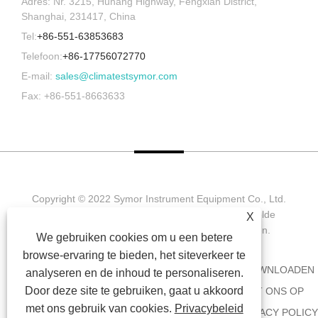
Adres: Nr. 3215, Huhang Highway, Fengxian District,
Shanghai, 231417, China
Tel:
+86-551-63853683
Telefoon:
+86-17756072770
E-mail:
sales@climatestsymor.com
Fax: +86-551-8663633
Copyright © 2022 Symor Instrument Equipment Co., Ltd.
Milieutestkamer, elektronische droogkast, versnelde
X
verweringstestkamer. Alle rechten voorbehouden.
We gebruiken cookies om u een betere
browse-ervaring te bieden, het siteverkeer te
HUIS
OVER ONS
PRODUCTEN
NIEUWS
DOWNLOADEN
analyseren en de inhoud te personaliseren.
Door deze site te gebruiken, gaat u akkoord
AANVRAAG VERZENDEN
NEEM CONTACT MET ONS OP
met ons gebruik van cookies.
Privacybeleid
KOPPELINGEN
SITEMAP
RSS
XML
PRIVACY POLICY