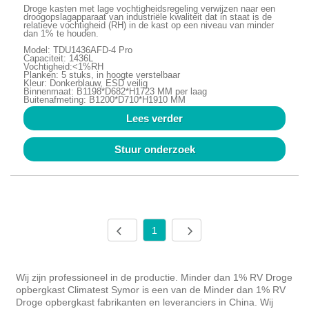
Droge kasten met lage vochtigheidsregeling verwijzen naar een
droogopslagapparaat van industriële kwaliteit dat in staat is de
relatieve vochtigheid (RH) in de kast op een niveau van minder
dan 1% te houden.
Model: TDU1436AFD-4 Pro
Capaciteit: 1436L
Vochtigheid:<1%RH
Planken: 5 stuks, in hoogte verstelbaar
Kleur: Donkerblauw, ESD veilig
Binnenmaat: B1198*D682*H1723 MM per laag
Buitenafmeting: B1200*D710*H1910 MM
Lees verder
Stuur onderzoek
1
Wij zijn professioneel in de productie. Minder dan 1% RV Droge
opbergkast Climatest Symor is een van de Minder dan 1% RV
Droge opbergkast fabrikanten en leveranciers in China. Wij