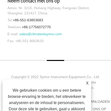
Neem contact met ons op
Adres: Nr. 3215, Huhang Highway, Fengxian District,
Shanghai, 231417, China
Tel:
+86-551-63853683
Telefoon:
+86-17756072770
E-mail:
sales@climatestsymor.com
Fax: +86-551-8663633
Copyright © 2022 Symor Instrument Equipment Co., Ltd.
Milieutestkamer, elektronische droogkast, versnelde
X
verweringstestkamer. Alle rechten voorbehouden.
We gebruiken cookies om u een betere
browse-ervaring te bieden, het siteverkeer te
HUIS
OVER ONS
PRODUCTEN
NIEUWS
DOWNLOADEN
analyseren en de inhoud te personaliseren.
Door deze site te gebruiken, gaat u akkoord
AANVRAAG VERZENDEN
NEEM CONTACT MET ONS OP