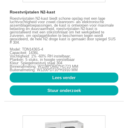
Roestvrijstalen N2-kast
Roestvrijstalen N2-kast biedt schone opslag met een lage
luchtvochtigheid voor zowel cleanroom- als elektronische
assemblagetoepassingen, de kast is ontworpen voor maximale
belasting en duurzaamheid, roestvrijstalen N2-kast is
geïnstalleerd met een stikstofinlaat om het werkgebied te
zuiveren, om opslagartikelen te beschermen tegen wordt
geoxideerd, de hele N2 droge kast is gemaakt door spiegel SUS
# 304.
Model: TDN1436S-4
Capaciteit: 1436L
Vochtigheid: 1% -60% RH instelbaar;
Planken: 5 stuks, in hoogte verstelbaar
Kleur: Spiegelroestvrij staal 304
Binnenafmeting: W1198*D682*H1723 MM
Buitenafmeting: W1200*D710*H1910 MM
Lees verder
Stuur onderzoek