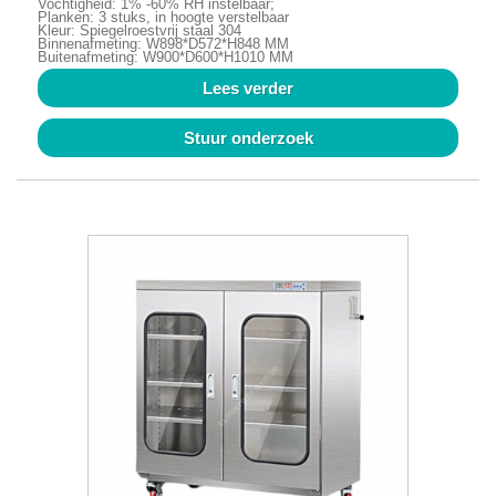
Vochtigheid: 1% -60% RH instelbaar;
Planken: 3 stuks, in hoogte verstelbaar
Kleur: Spiegelroestvrij staal 304
Binnenafmeting: W898*D572*H848 MM
Buitenafmeting: W900*D600*H1010 MM
Lees verder
Stuur onderzoek