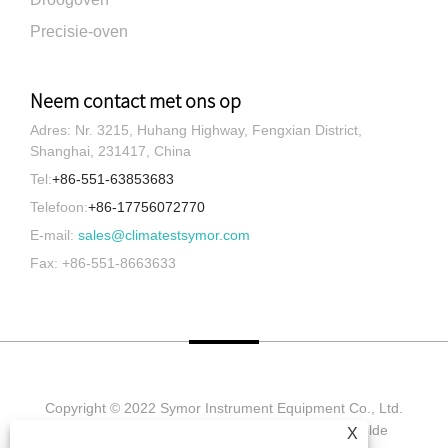
Precisie-oven
Neem contact met ons op
Adres: Nr. 3215, Huhang Highway, Fengxian District,
Shanghai, 231417, China
Tel:
+86-551-63853683
Telefoon:
+86-17756072770
E-mail:
sales@climatestsymor.com
Fax: +86-551-8663633
Copyright © 2022 Symor Instrument Equipment Co., Ltd.
Milieutestkamer, elektronische droogkast, versnelde
X