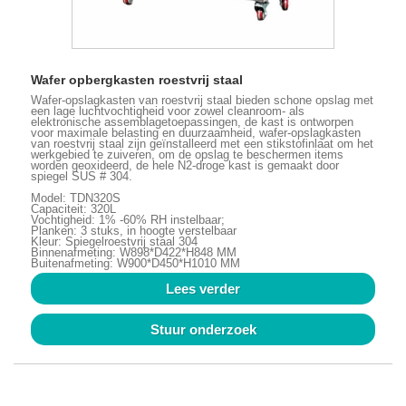
Wafer opbergkasten roestvrij staal
Wafer-opslagkasten van roestvrij staal bieden schone opslag met
een lage luchtvochtigheid voor zowel cleanroom- als
elektronische assemblagetoepassingen, de kast is ontworpen
voor maximale belasting en duurzaamheid, wafer-opslagkasten
van roestvrij staal zijn geïnstalleerd met een stikstofinlaat om het
werkgebied te zuiveren, om de opslag te beschermen items
worden geoxideerd, de hele N2-droge kast is gemaakt door
spiegel SUS # 304.
Model: TDN320S
Capaciteit: 320L
Vochtigheid: 1% -60% RH instelbaar;
Planken: 3 stuks, in hoogte verstelbaar
Kleur: Spiegelroestvrij staal 304
Binnenafmeting: W898*D422*H848 MM
Buitenafmeting: W900*D450*H1010 MM
Lees verder
Stuur onderzoek