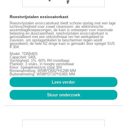
Roestvrijstalen exsiccatorkast
Roestvrijstalen exsiccatorkast biedt schone opslag met een lage
luchtvochtigheid voor zowel cleanroom- als elektronische
assemblagetoepassingen, de kast is ontworpen voor maximale
belasting en duurzaamheid, roestvrijstalen exsiccatorkast is
geïnstalleerd met een stikstofinlaat om het werkgebied te
zuiveren, om opslagartikelen te beschermen tegen wordt
geoxideerd, de hele N2 droge kast is gemaakt door spiegel SUS
# 304.
Model: TDN540S
Capaciteit: 540L
Vochtigheid: 1% -60% RH instelbaar;
Planken: 3 stuks, in hoogte verstelbaar
Kleur: Spiegelroestvrij staal 304
Binnenafmeting: W596*D682*H1298 MM
Buitenafmeting: W598*D710*H1465 MM
Lees verder
Stuur onderzoek