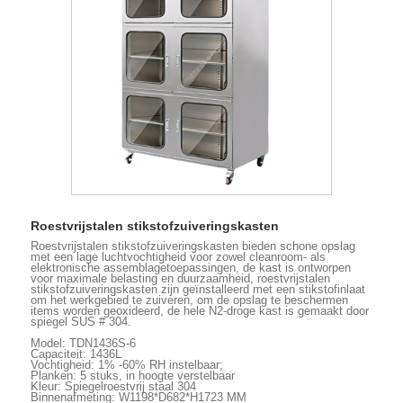
Roestvrijstalen stikstofzuiveringskasten
Roestvrijstalen stikstofzuiveringskasten bieden schone opslag
met een lage luchtvochtigheid voor zowel cleanroom- als
elektronische assemblagetoepassingen, de kast is ontworpen
voor maximale belasting en duurzaamheid, roestvrijstalen
stikstofzuiveringskasten zijn geïnstalleerd met een stikstofinlaat
om het werkgebied te zuiveren, om de opslag te beschermen
items worden geoxideerd, de hele N2-droge kast is gemaakt door
spiegel SUS # 304.
Model: TDN1436S-6
Capaciteit: 1436L
Vochtigheid: 1% -60% RH instelbaar;
Planken: 5 stuks, in hoogte verstelbaar
Kleur: Spiegelroestvrij staal 304
Binnenafmeting: W1198*D682*H1723 MM