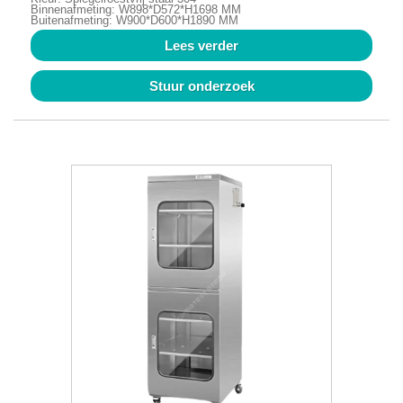
Binnenafmeting: W898*D572*H1698 MM
Buitenafmeting: W900*D600*H1890 MM
Lees verder
Stuur onderzoek