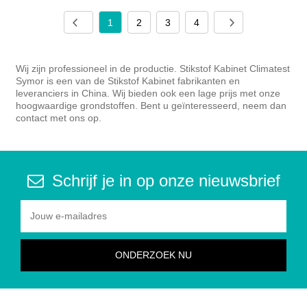
1
2
3
4
Wij zijn professioneel in de productie. Stikstof Kabinet Climatest
Symor is een van de Stikstof Kabinet fabrikanten en
leveranciers in China. Wij bieden ook een lage prijs met onze
hoogwaardige grondstoffen. Bent u geïnteresseerd, neem dan
contact met ons op.
Schrijf je in op onze nieuwsbrief