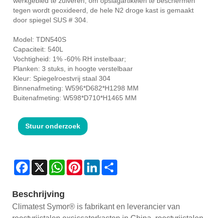
werkgebied te zuiveren, om opslagartikelen te beschermen
tegen wordt geoxideerd, de hele N2 droge kast is gemaakt
door spiegel SUS # 304.
Model: TDN540S
Capaciteit: 540L
Vochtigheid: 1% -60% RH instelbaar;
Planken: 3 stuks, in hoogte verstelbaar
Kleur: Spiegelroestvrij staal 304
Binnenafmeting: W596*D682*H1298 MM
Buitenafmeting: W598*D710*H1465 MM
Stuur onderzoek
Facebook
X
WhatsApp
Pinterest
LinkedIn
Share
Beschrijving
Climatest Symor® is fabrikant en leverancier van