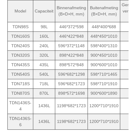
Gemi
Binnenafmeting
Buitenafmeting
Model
Capaciteit
verm
(B×D×H, mm)
(B×D×H, mm)
(
TDN98S
98L
446*372*598
448*400*688
TDN160S
160L
446*422*848
448*450*1010
1
TDN240S
240L
596*372*1148
598*400*1310
1
TDN320S
320L
898*422*848
900*450*1010
1
TDN435S
435L
898*572*848
900*600*1010
1
TDN540S
540L
596*682*1298
598*710*1465
1
TDN718S
718L
596*682*1723
598*710*1910
1
TDN870S
870L
898*572*1698
900*600*1890
1
TDN1436S-
1436L
1198*682*1723
1200*710*1910
2
4
TDN1436S-
1436L
1198*682*1723
1200*710*1910
2
6