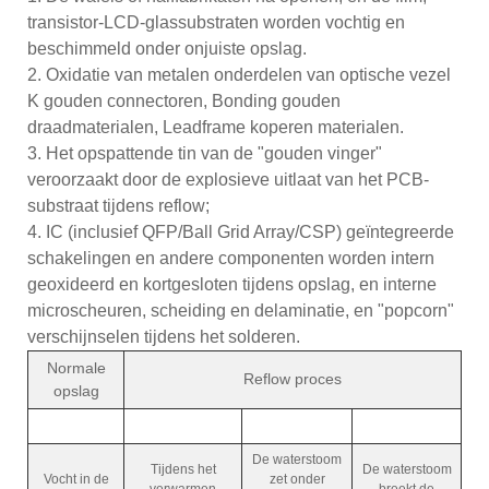
transistor-LCD-glassubstraten worden vochtig en
beschimmeld onder onjuiste opslag.
2. Oxidatie van metalen onderdelen van optische vezel
K gouden connectoren, Bonding gouden
draadmaterialen, Leadframe koperen materialen.
3. Het opspattende tin van de "gouden vinger"
veroorzaakt door de explosieve uitlaat van het PCB-
substraat tijdens reflow;
4. IC (inclusief QFP/Ball Grid Array/CSP) geïntegreerde
schakelingen en andere componenten worden intern
geoxideerd en kortgesloten tijdens opslag, en interne
microscheuren, scheiding en delaminatie, en "popcorn"
verschijnselen tijdens het solderen.
Normale
Reflow proces
opslag
De waterstoom
Tijdens het
De waterstoom
Vocht in de
zet onder
verwarmen
breekt de