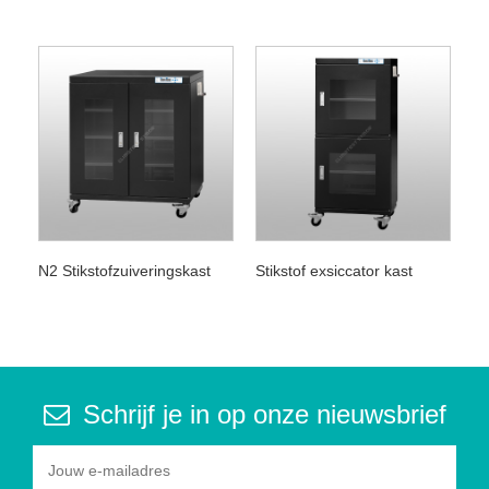
N2 Stikstofzuiveringskast
Stikstof exsiccator kast
Schrijf je in op onze nieuwsbrief