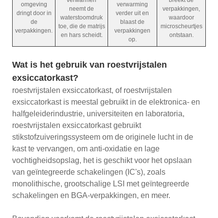
omgeving
verwarming
neemt de
verpakkingen,
dringt door in
verder uit en
waterstoomdruk
waardoor
de
blaast de
toe, die de matrijs
microscheurtjes
verpakkingen.
verpakkingen
en hars scheidt.
ontstaan.
op.
Wat is het gebruik van roestvrijstalen
exsiccatorkast?
roestvrijstalen exsiccatorkast, of roestvrijstalen
exsiccatorkast is meestal gebruikt in de elektronica- en
halfgeleiderindustrie, universiteiten en laboratoria,
roestvrijstalen exsiccatorkast gebruikt
stikstofzuiveringssysteem om de originele lucht in de
kast te vervangen, om anti-oxidatie en lage
vochtigheidsopslag, het is geschikt voor het opslaan
van geïntegreerde schakelingen (IC's), zoals
monolithische, grootschalige LSI met geïntegreerde
schakelingen en BGA-verpakkingen, en meer.