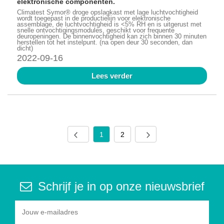
elektronische componenten.
Climatest Symor® droge opslagkast met lage luchtvochtigheid
wordt toegepast in de productielijn voor elektronische
assemblage, de luchtvochtigheid is <5% RH en is uitgerust met
snelle ontvochtigingsmodules, geschikt voor frequente
deuropeningen. De binnenvochtigheid kan zich binnen 30 minuten
herstellen tot het instelpunt. (na open deur 30 seconden, dan
dicht)
2022-09-16
Lees verder
1
2
Schrijf je in op onze nieuwsbrief