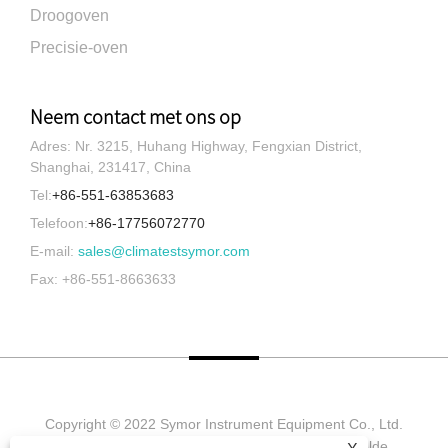
Droogoven
Precisie-oven
Neem contact met ons op
Adres: Nr. 3215, Huhang Highway, Fengxian District,
Shanghai, 231417, China
Tel:
+86-551-63853683
Telefoon:
+86-17756072770
E-mail:
sales@climatestsymor.com
Fax: +86-551-8663633
Copyright © 2022 Symor Instrument Equipment Co., Ltd.
Milieutestkamer, elektronische droogkast, versnelde