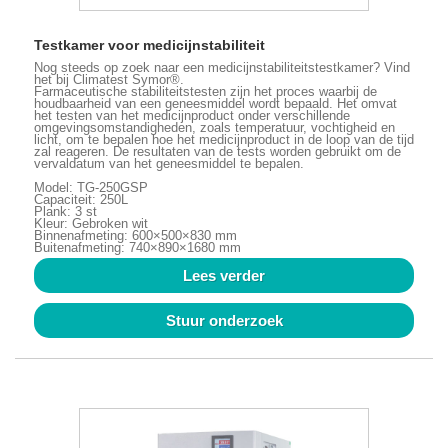
Testkamer voor medicijnstabiliteit
Nog steeds op zoek naar een medicijnstabiliteitstestkamer? Vind
het bij Climatest Symor®.
Farmaceutische stabiliteitstesten zijn het proces waarbij de
houdbaarheid van een geneesmiddel wordt bepaald. Het omvat
het testen van het medicijnproduct onder verschillende
omgevingsomstandigheden, zoals temperatuur, vochtigheid en
licht, om te bepalen hoe het medicijnproduct in de loop van de tijd
zal reageren. De resultaten van de tests worden gebruikt om de
vervaldatum van het geneesmiddel te bepalen.
Model: TG-250GSP
Capaciteit: 250L
Plank: 3 st
Kleur: Gebroken wit
Binnenafmeting: 600×500×830 mm
Buitenafmeting: 740×890×1680 mm
Lees verder
Stuur onderzoek