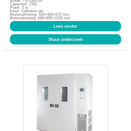
Model: TG-150GSP
Capaciteit: 150L
Plank: 3 st
Kleur: Gebroken wit
Binnenafmeting: 550×405×670 mm
Buitenafmeting: 690×805×1530 mm
Lees verder
Stuur onderzoek