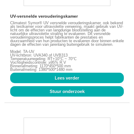
UV-versnelde verouderingskamer
Climatest Symor® UV versnelde verouderingskamer, ook bekend
als testkamer voor ultraviolette verwering, maakt gebruik van UV-
licht om de effecten van langdurige blootstelling aan de
natuurlijke ultraviolette straling te evalueren. Dit versnelde
verouderingsproces helpt fabrikanten de prestaties en
duurzaamheid van hun producten te evalueren door binnen enkele
dagen de effecten van jarenlang buitengebruik te simuleren.
Model: TA-UV
UV-lichtbron: UVA340 of UVB313
Temperatuurregeling: RT+10°C ~ 70°C
Vochtigheidscontrole: ≥95% R.V
Binnenafmeting: 1170*450*500 mm
Buitenafmeting: 1380*500*1480 mm
Lees verder
Stuur onderzoek