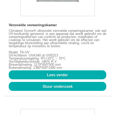
Versnelde verweringskamer
Climatest Symor® ultraviolet versnelde verweringskamer, ook wel
UV-testkamer genoemd, is een apparaat dat wordt gebruikt om de
verweringseffecten van zonlicht op producten, materialen of
coatings te simuleren. Het wordt gebruikt om de effecten van
langdurige blootstelling aan ultraviolette straling, vocht en
temperatuur op monsters te testen.
Model: TA-UV
UV-lichtbron: UVA340 of UVB313
Temperatuurregeling: RT+10°C ~ 70°C
Vochtigheidscontrole: ≥95% R.V
Binnenafmeting: 1170*450*500 mm
Buitenafmeting: 1380*500*1480 mm
Lees verder
Stuur onderzoek