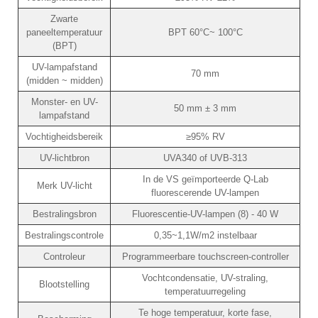
Zwarte
paneeltemperatuur
BPT 60°C~ 100°C
(BPT)
UV-lampafstand
70 mm
(midden ~ midden)
Monster- en UV-
50 mm ± 3 mm
lampafstand
Vochtigheidsbereik
≥95% RV
UV-lichtbron
UVA340 of UVB-313
In de VS geïmporteerde Q-Lab
Merk UV-licht
fluorescerende UV-lampen
Bestralingsbron
Fluorescentie-UV-lampen (8) - 40 W
Bestralingscontrole
0,35~1,1W/m2 instelbaar
Controleur
Programmeerbare touchscreen-controller
Vochtcondensatie, UV-straling,
Blootstelling
temperatuurregeling
Te hoge temperatuur, korte fase,