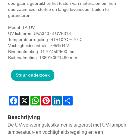
doorgaans gebruikt bij het testen van materialen om hun
duurzaamheid, sterkte en lange levensduur buiten te
garanderen.
Model: TA-UV
UV-lichtbron: UVA340 of UVB313
Temperatuurregeling: RT+10°C ~ 70°C
Vochtigheidscontrole: ≥95% R.V
Binnenafmeting: 1170*450*500 mm
Buitenafmeting: 1380*500*1480 mm
Stuur onderzoek
Facebook
X
WhatsApp
Pinterest
LinkedIn
Share
Beschrijving
De UV-verweringstestkamer is uitgerust met UV-lampen,
temperatuur- en vochtigheidsregeling en een