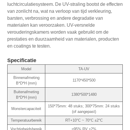
luchtcirculatiesysteem. De UV-straling bootst de effecten
van zonlicht na, wat na verloop van tijd verkleuring,
barsten, verbrossing en andere degradatie van
materialen kan veroorzaken. UV-versnelde
verouderingskamers worden vaak gebruikt om de
prestaties en duurzaamheid van materialen, producten
en coatings te testen.
Specificatie
Model
TA-UV
Binnenafmeting
1170*450*500
B*D*H (mm)
Buitenafmeting
1380*500*1480
B*D*H (mm)
150*75mm: 48 stuks; 300*75mm: 24 stuks
Monstercapaciteit
(of aangepast)
Temperatuurbereik
RT+10°C ~ 70°C ±2°C
Vochtigheidsbereik
≥95% RV ±2%