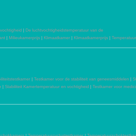
vochtigheid
|
De luchtvochtigheidstemperatuur van de
ant
|
Milieukamerprijs
|
Klimaatkamer
|
Klimaatkamerprijs
|
Temperatuur
liteitstestkamer
|
Testkamer voor de stabiliteit van geneesmiddelen
|
S
e
|
Stabiliteit Kamertemperatuur en vochtigheid
|
Testkamer voor medicijn
 schokkamers
|
Temperatuurcyclustestkamer
|
Temperatuurschoktestka