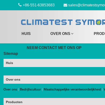
+86-551-63853683
sales@climatestsymo
HUIS
OVER ONS
PROD
NEEM CONTACT MET ONS OP
Sitemap
Huis
Over ons
Over ons
|
Bedrijfscultuur
|
Maatschappelijke verantwoordelijkheid
|
Producten