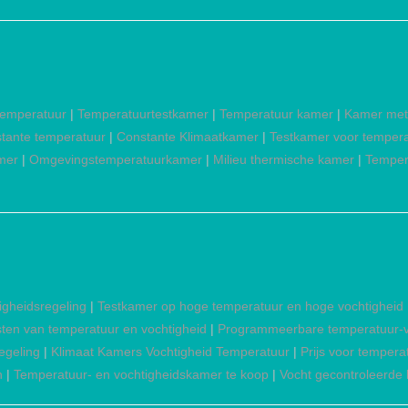
temperatuur
|
Temperatuurtestkamer
|
Temperatuur kamer
|
Kamer met
tante temperatuur
|
Constante Klimaatkamer
|
Testkamer voor tempera
mer
|
Omgevingstemperatuurkamer
|
Milieu thermische kamer
|
Temper
igheidsregeling
|
Testkamer op hoge temperatuur en hoge vochtigheid
ten van temperatuur en vochtigheid
|
Programmeerbare temperatuur-v
egeling
|
Klimaat Kamers Vochtigheid Temperatuur
|
Prijs voor temper
n
|
Temperatuur- en vochtigheidskamer te koop
|
Vocht gecontroleerde