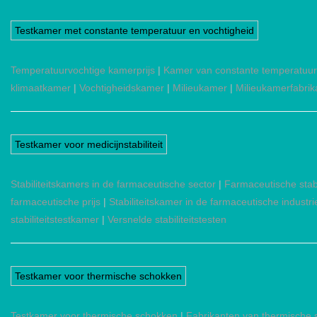
Testkamer met constante temperatuur en vochtigheid
Temperatuurvochtige kamerprijs
|
Kamer van constante temperatuur
klimaatkamer
|
Vochtigheidskamer
|
Milieukamer
|
Milieukamerfabrik
Testkamer voor medicijnstabiliteit
Stabiliteitskamers in de farmaceutische sector
|
Farmaceutische stabi
farmaceutische prijs
|
Stabiliteitskamer in de farmaceutische industri
stabiliteitstestkamer
|
Versnelde stabiliteitstesten
Testkamer voor thermische schokken
Testkamer voor thermische schokken
|
Fabrikanten van thermische