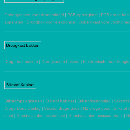
Opbergkasten voor droogmiddel
|
PCB-opbergkast
|
PCB droge kast
apparaten
|
Droogbox voor elektronica
|
Opbergkast voor vochtighei
Droogkast bakken
Droge bak bakken
|
Droogkasten bakken
|
Elektronische bakdroogk
Stikstof Kabinet
Stikstofopslagkasten
|
Stikstof Kabinet
|
Stikstofkastopslag
|
Stikstof
Droge Doos Opslag
|
Stikstof droge doos
|
N2 droge doos
|
Stikstof
staal
|
Roestvrijstalen stikstofkast
|
Roestvrijstalen exsiccatorkast
|
R