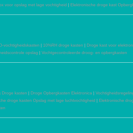
x voor opslag met lage vochtigheid
|
Elektronische droge kast Opberg
-vochtigheidskasten
|
10%RH droge kasten
|
Droge kast voor elektro
eidscontrole opslag
|
Vochtgecontroleerde droog- en opbergkasten
g Droge kasten
|
Droge Opbergkasten Elektronica
|
Vochtigheidsregelin
sche droge kasten Opslag met lage luchtvochtigheid
|
Elektronische dro
ten