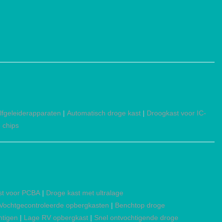
lfgeleiderapparaten
|
Automatisch droge kast
|
Droogkast voor IC-
 chips
st voor PCBA
|
Droge kast met ultralage
Vochtgecontroleerde opbergkasten
|
Benchtop droge
htigen
|
Lage RV opbergkast
|
Snel ontvochtigende droge