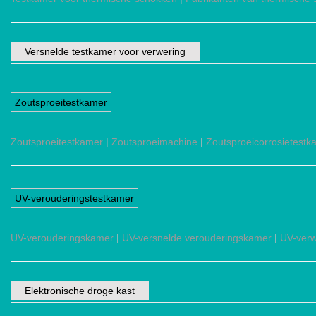
Versnelde testkamer voor verwering
Zoutsproeitestkamer
Zoutsproeitestkamer
|
Zoutsproeimachine
|
Zoutsproeicorrosietestk
UV-verouderingstestkamer
UV-verouderingskamer
|
UV-versnelde verouderingskamer
|
UV-verw
Elektronische droge kast