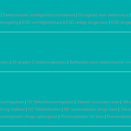
|
Elektronische vochtigheidscontrolekast
|
Droogkast voor elektronica
dsregeling
|
ESD-vochtigheidskast
|
ESD veilige droge kast
|
ESD droge
asten
|
40 graden C bakdroogkasten
|
Bakkasten voor elektronische c
zuiveringskast
|
N2 Stikstofzuiveringskast
|
Stikstof exsiccator kast
|
Stik
 Droog Kabinet
|
N2 Stikstofkasten
|
N2 roestvrijstalen droge kast
|
Stiks
oestvrijstalen droge opbergkast
|
Roestvrijstalen N2-kast
|
Roestvrijstal