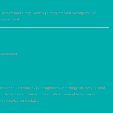
|
Droogmiddel Droge Kasten
|
Droogkast voor vochtgevoelige
 opbergkast
omponenten
stof droge kast voor IC
|
Opslagkasten voor droge stikstof
|
Stikstof
tof Droge Kasten Roestvrij Staal
|
Wafer opbergkasten roestvrij
en stikstofzuiveringskasten