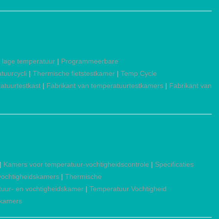
 lage temperatuur
|
Programmeerbare
tuurcycli
|
Thermische fietstestkamer
|
Temp Cycle
atuurtestkast
|
Fabrikant van temperatuurtestkamers
|
Fabrikant van
|
Kamers voor temperatuur-vochtigheidscontrole
|
Specificaties
ochtigheidskamers
|
Thermische
atuur- en vochtigheidskamer
|
Temperatuur Vochtigheid
 kamers