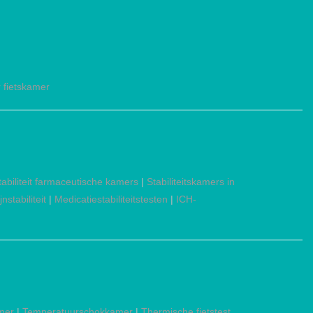
 fietskamer
tabiliteit farmaceutische kamers
|
Stabiliteitskamers in
stabiliteit
|
Medicatiestabiliteitstesten
|
ICH-
mer
|
Temperatuurschokkamer
|
Thermische fietstest