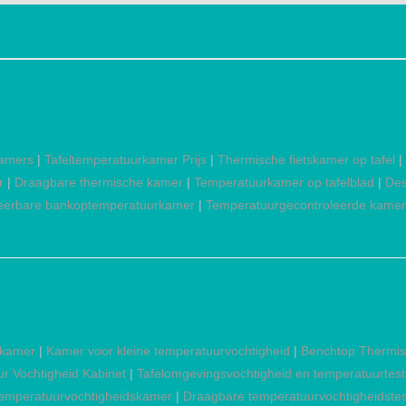
kamers
|
Tafeltemperatuurkamer Prijs
|
Thermische fietskamer op tafel
|
r
|
Draagbare thermische kamer
|
Temperatuurkamer op tafelblad
|
Des
erbare bankoptemperatuurkamer
|
Temperatuurgecontroleerde kamer
skamer
|
Kamer voor kleine temperatuurvochtigheid
|
Benchtop Thermis
r Vochtigheid Kabinet
|
Tafelomgevingsvochtigheid en temperatuurtes
emperatuurvochtigheidskamer
|
Draagbare temperatuurvochtigheidste