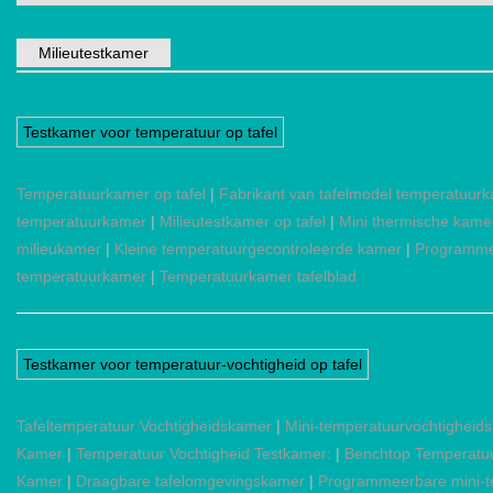
Milieutestkamer
Testkamer voor temperatuur op tafel
Temperatuurkamer op tafel
|
Fabrikant van tafelmodel temperatuur
temperatuurkamer
|
Milieutestkamer op tafel
|
Mini thermische kame
milieukamer
|
Kleine temperatuurgecontroleerde kamer
|
Programme
temperatuurkamer
|
Temperatuurkamer tafelblad
Testkamer voor temperatuur-vochtigheid op tafel
Tafeltemperatuur Vochtigheidskamer
|
Mini-temperatuurvochtigheid
Kamer
|
Temperatuur Vochtigheid Testkamer:
|
Benchtop Temperatuu
Kamer
|
Draagbare tafelomgevingskamer
|
Programmeerbare mini-t