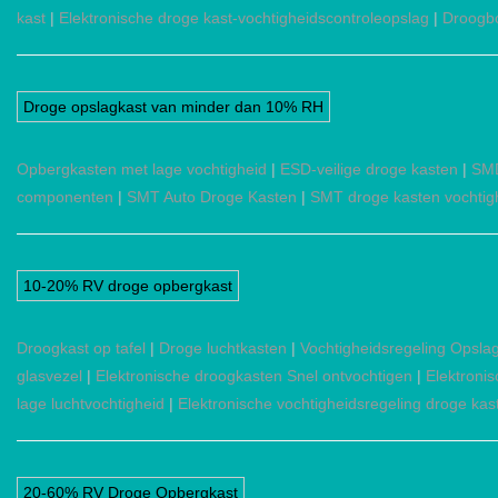
kast
|
Elektronische droge kast-vochtigheidscontroleopslag
|
Droogbo
Droge opslagkast van minder dan 10% RH
Opbergkasten met lage vochtigheid
|
ESD-veilige droge kasten
|
SMD
componenten
|
SMT Auto Droge Kasten
|
SMT droge kasten vochtigh
10-20% RV droge opbergkast
Droogkast op tafel
|
Droge luchtkasten
|
Vochtigheidsregeling Opsla
glasvezel
|
Elektronische droogkasten Snel ontvochtigen
|
Elektroni
lage luchtvochtigheid
|
Elektronische vochtigheidsregeling droge kas
20-60% RV Droge Opbergkast