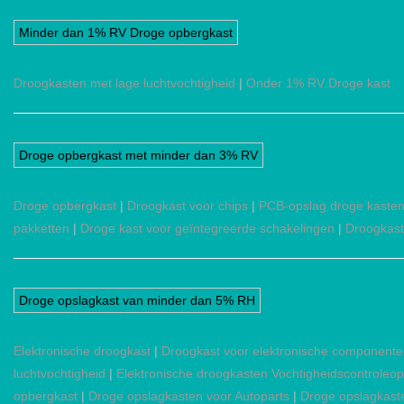
Minder dan 1% RV Droge opbergkast
Droogkasten met lage luchtvochtigheid
|
Onder 1% RV Droge kast
Droge opbergkast met minder dan 3% RV
Droge opbergkast
|
Droogkast voor chips
|
PCB-opslag droge kaste
pakketten
|
Droge kast voor geïntegreerde schakelingen
|
Droogkast
Droge opslagkast van minder dan 5% RH
Elektronische droogkast
|
Droogkast voor elektronische component
luchtvochtigheid
|
Elektronische droogkasten Vochtigheidscontroleop
opbergkast
|
Droge opslagkasten voor Autoparts
|
Droge opslagkast