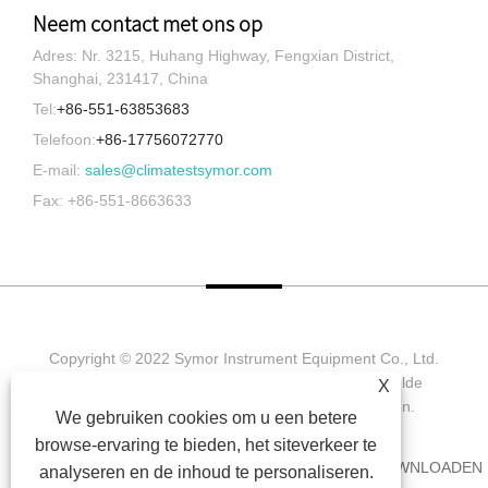
Neem contact met ons op
Adres: Nr. 3215, Huhang Highway, Fengxian District,
Shanghai, 231417, China
Tel:
+86-551-63853683
Telefoon:
+86-17756072770
E-mail:
sales@climatestsymor.com
Fax: +86-551-8663633
Copyright © 2022 Symor Instrument Equipment Co., Ltd.
Milieutestkamer, elektronische droogkast, versnelde
X
verweringstestkamer. Alle rechten voorbehouden.
We gebruiken cookies om u een betere
browse-ervaring te bieden, het siteverkeer te
HUIS
OVER ONS
PRODUCTEN
NIEUWS
DOWNLOADEN
analyseren en de inhoud te personaliseren.