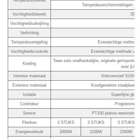
Temperatuurbereik
Temperatuurschommelingen: ±0,
Vochtigheidsbereik
35%
Vochtigheidsafwijking
±
Verlichting
Temperatuurregeling
Evenwichtige methode
Vochtigheidscontrole
Evenwichtige methode voo
Twee sets onafhankelijke, originele geïmporte
Koeling
over (LHH
Interieur materiaal
Anticorrosief SUS#304
Exterieur materiaal
Koudgewalste staalplaat m
Isolatie
Superfijne glas
Controleur
Programmeerb
Sensor
PT100 platina weerstand /
Planken
2 STUKS
3 STUKS
3 STUKS
Energieverbruik
2000W
2100W
2300W