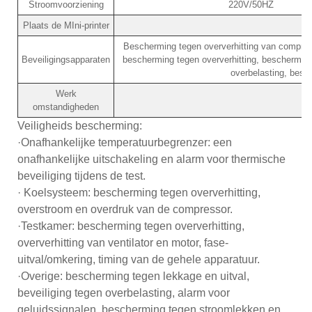
Stroomvoorziening
220V/50HZ
Plaats de MIni-printer
Bescherming tegen oververhitting van compress
Beveiligingsapparaten
bescherming tegen oververhitting, beschermin
overbelasting, besc
Werk
+
omstandigheden
Veiligheids bescherming:
·Onafhankelijke temperatuurbegrenzer: een
onafhankelijke uitschakeling en alarm voor thermische
beveiliging tijdens de test.
· Koelsysteem: bescherming tegen oververhitting,
overstroom en overdruk van de compressor.
·Testkamer: bescherming tegen oververhitting,
oververhitting van ventilator en motor, fase-
uitval/omkering, timing van de gehele apparatuur.
·Overige: bescherming tegen lekkage en uitval,
beveiliging tegen overbelasting, alarm voor
geluidssignalen, bescherming tegen stroomlekken en