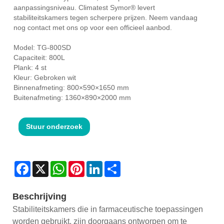
aanpassingsniveau. Climatest Symor® levert
stabiliteitskamers tegen scherpere prijzen. Neem vandaag
nog contact met ons op voor een officieel aanbod.
Model: TG-800SD
Capaciteit: 800L
Plank: 4 st
Kleur: Gebroken wit
Binnenafmeting: 800×590×1650 mm
Buitenafmeting: 1360×890×2000 mm
Stuur onderzoek
Facebook
X
WhatsApp
Pinterest
LinkedIn
Share
Beschrijving
Stabiliteitskamers die in farmaceutische toepassingen
worden gebruikt, zijn doorgaans ontworpen om te