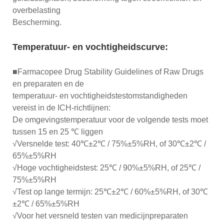
overbelasting
Bescherming.
Temperatuur- en vochtigheidscurve:
■Farmacopee Drug Stability Guidelines of Raw Drugs
en preparaten en de
temperatuur- en vochtigheidstestomstandigheden
vereist in de ICH-richtlijnen:
De omgevingstemperatuur voor de volgende tests moet
tussen 15 en 25 ℃ liggen
√Versnelde test: 40℃±2℃ / 75%±5%RH, of 30℃±2℃ /
65%±5%RH
√Hoge vochtigheidstest: 25℃ / 90%±5%RH, of 25℃ /
75%±5%RH
√Test op lange termijn: 25℃±2℃ / 60%±5%RH, of 30℃
±2℃ / 65%±5%RH
√Voor het versneld testen van medicijnpreparaten