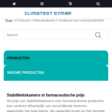
>
Producten
>
Milieutestkamer
>
Testkamer voor medicijnstabiliteit
Thuis
PRODUCTEN
NIEUWE PRODUCTEN
Stabiliteitskamers in farmaceutische prijs
De prijs van stabiliteitskamers voor farmaceutische producten
kan variëren afhankelijk van verschillende factoren,
waaronder het type kamer, de capaciteit ervan en het vereiste