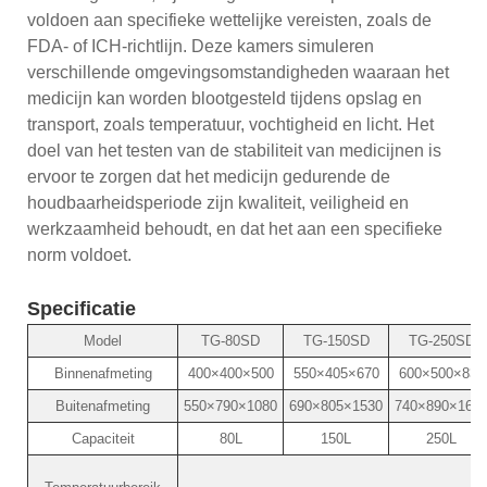
voldoen aan specifieke wettelijke vereisten, zoals de
FDA- of ICH-richtlijn. Deze kamers simuleren
verschillende omgevingsomstandigheden waaraan het
medicijn kan worden blootgesteld tijdens opslag en
transport, zoals temperatuur, vochtigheid en licht. Het
doel van het testen van de stabiliteit van medicijnen is
ervoor te zorgen dat het medicijn gedurende de
houdbaarheidsperiode zijn kwaliteit, veiligheid en
werkzaamheid behoudt, en dat het aan een specifieke
norm voldoet.
Specificatie
Model
TG-80SD
TG-150SD
TG-250SD
Binnenafmeting
400×400×500
550×405×670
600×500×830
Buitenafmeting
550×790×1080
690×805×1530
740×890×168
Capaciteit
80L
150L
250L
0