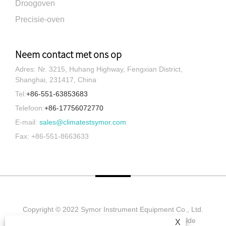
Droogoven
Precisie-oven
Neem contact met ons op
Adres: Nr. 3215, Huhang Highway, Fengxian District,
Shanghai, 231417, China
Tel:
+86-551-63853683
Telefoon:
+86-17756072770
E-mail:
sales@climatestsymor.com
Fax: +86-551-8663633
Copyright © 2022 Symor Instrument Equipment Co., Ltd.
Milieutestkamer, elektronische droogkast, versnelde
X