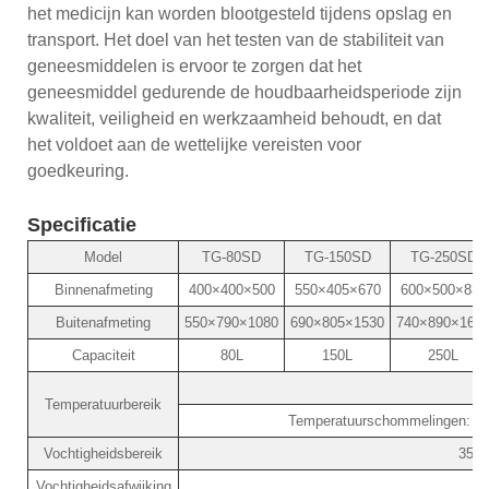
het medicijn kan worden blootgesteld tijdens opslag en
transport. Het doel van het testen van de stabiliteit van
geneesmiddelen is ervoor te zorgen dat het
geneesmiddel gedurende de houdbaarheidsperiode zijn
kwaliteit, veiligheid en werkzaamheid behoudt, en dat
het voldoet aan de wettelijke vereisten voor
goedkeuring.
Specificatie
Model
TG-80SD
TG-150SD
TG-250SD
Binnenafmeting
400×400×500
550×405×670
600×500×830
Buitenafmeting
550×790×1080
690×805×1530
740×890×168
Capaciteit
80L
150L
250L
0
Temperatuurbereik
Temperatuurschommelingen: ±0,
Vochtigheidsbereik
35%
Vochtigheidsafwijking
±