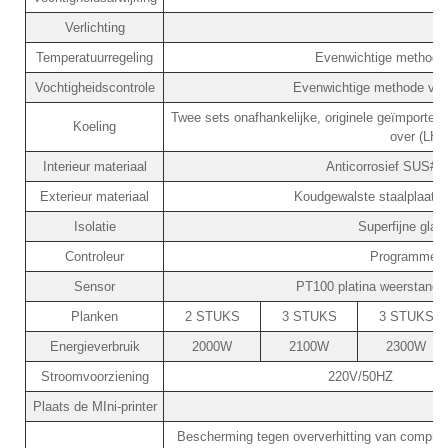
Verlichting
Temperatuurregeling
Evenwichtige methode
Vochtigheidscontrole
Evenwichtige methode voo
Twee sets onafhankelijke, originele geïmporte
Koeling
over (LHH
Interieur materiaal
Anticorrosief SUS#304
Exterieur materiaal
Koudgewalste staalplaat m
Isolatie
Superfijne glas
Controleur
Programmeerb
Sensor
PT100 platina weerstand /
Planken
2 STUKS
3 STUKS
3 STUKS
Energieverbruik
2000W
2100W
2300W
Stroomvoorziening
220V/50HZ
Plaats de MIni-printer
Bescherming tegen oververhitting van compress