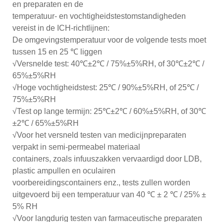
en preparaten en de
temperatuur- en vochtigheidstestomstandigheden
vereist in de ICH-richtlijnen:
De omgevingstemperatuur voor de volgende tests moet
tussen 15 en 25 ℃ liggen
√Versnelde test: 40℃±2℃ / 75%±5%RH, of 30℃±2℃ /
65%±5%RH
√Hoge vochtigheidstest: 25℃ / 90%±5%RH, of 25℃ /
75%±5%RH
√Test op lange termijn: 25℃±2℃ / 60%±5%RH, of 30℃
±2℃ / 65%±5%RH
√Voor het versneld testen van medicijnpreparaten
verpakt in semi-permeabel materiaal
containers, zoals infuuszakken vervaardigd door LDB,
plastic ampullen en oculairen
voorbereidingscontainers enz., tests zullen worden
uitgevoerd bij een temperatuur van 40 ℃ ± 2 ℃ / 25% ±
5% RH
√Voor langdurig testen van farmaceutische preparaten