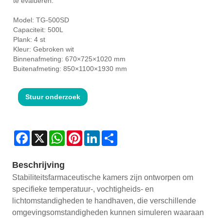
te evalueren.
Model: TG-500SD
Capaciteit: 500L
Plank: 4 st
Kleur: Gebroken wit
Binnenafmeting: 670×725×1020 mm
Buitenafmeting: 850×1100×1930 mm
Stuur onderzoek
Facebook
X
WhatsApp
Pinterest
LinkedIn
Share
Beschrijving
Stabiliteitsfarmaceutische kamers zijn ontworpen om
specifieke temperatuur-, vochtigheids- en
lichtomstandigheden te handhaven, die verschillende
omgevingsomstandigheden kunnen simuleren waaraan