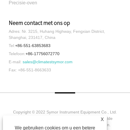
Precisie-oven
Neem contact met ons op
Adres: Nr. 3215, Huhang Highway, Fengxian District,
Shanghai, 231417, China
Tel:
+86-551-63853683
Telefoon:
+86-17756072770
E-mail:
sales@climatestsymor.com
Fax: +86-551-8663633
Copyright © 2022 Symor Instrument Equipment Co., Ltd.
Milieutestkamer, elektronische droogkast, versnelde
X
verweringstestkamer. Alle rechten voorbehouden.
We gebruiken cookies om u een betere