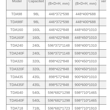
Model
Capaciteit
verm
(B×D×H, mm)
(B×D×H, mm)
(W
TDA98
98L
446*372*598
448*400*688
8
TDA98F
98L
446*372*598
448*400*688
8
TDA160
160L
446*422*848
448*450*1010
1
TDA160F
160L
446*422*848
448*450*1010
1
TDA240
240L
596*372*1148
598*400*1310
1
TDA240F
240L
596*372*1148
598*400*1310
1
TDA320
320L
898*422*848
900*450*1010
1
TDA320F
320L
898*422*848
900*450*1010
1
TDA435
435L
898*572*848
900*600*1010
1
TDA435F
435L
898*572*848
900*600*1010
1
TDA540
540L
596*682*1298
598*710*1465
1
TDA540F
540L
596*682*1298
598*710*1465
1
TDA718
718L
596*682*1723
598*710*1910
1