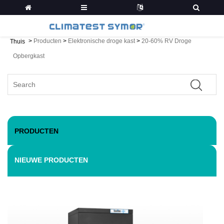
>
Producten
>
Elektronische droge kast
>
20-60% RV Droge
Thuis
Opbergkast
PRODUCTEN
NIEUWE PRODUCTEN