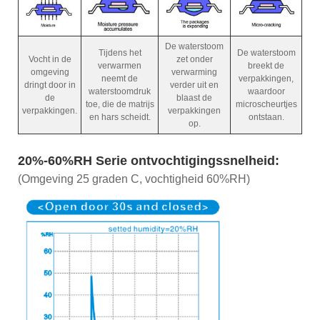
De waterstoom
Tijdens het
De waterstoom
Vocht in de
zet onder
verwarmen
breekt de
omgeving
verwarming
neemt de
verpakkingen,
dringt door in
verder uit en
waterstoomdruk
waardoor
de
blaast de
toe, die de matrijs
microscheurtjes
verpakkingen.
verpakkingen
en hars scheidt.
ontstaan.
op.
20%-60%RH Serie ontvochtigingssnelheid:
(Omgeving 25 graden C, vochtigheid 60%RH)