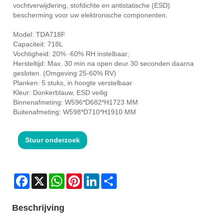
vochtverwijdering, stofdichte en antistatische (ESD)
bescherming voor uw elektronische componenten.
Model: TDA718F
Capaciteit: 718L
Vochtigheid: 20% -60% RH instelbaar;
Hersteltijd: Max. 30 min na open deur 30 seconden daarna
gesloten. (Omgeving 25-60% RV)
Planken: 5 stuks, in hoogte verstelbaar
Kleur: Donkerblauw, ESD veilig
Binnenafmeting: W596*D682*H1723 MM
Buitenafmeting: W598*D710*H1910 MM
Stuur onderzoek
Facebook
X
WhatsApp
Pinterest
LinkedIn
Share
Beschrijving