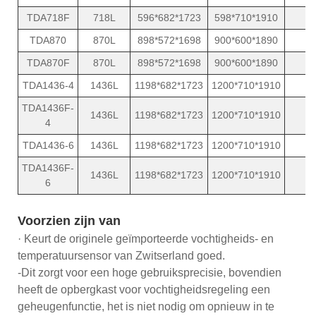
TDA718F
718L
596*682*1723
598*710*1910
1
TDA870
870L
898*572*1698
900*600*1890
1
TDA870F
870L
898*572*1698
900*600*1890
1
TDA1436-4
1436L
1198*682*1723
1200*710*1910
2
TDA1436F-
1436L
1198*682*1723
1200*710*1910
2
4
TDA1436-6
1436L
1198*682*1723
1200*710*1910
2
TDA1436F-
1436L
1198*682*1723
1200*710*1910
2
6
Voorzien zijn van
· Keurt de originele geïmporteerde vochtigheids- en
temperatuursensor van Zwitserland goed.
-Dit zorgt voor een hoge gebruiksprecisie, bovendien
heeft de opbergkast voor vochtigheidsregeling een
geheugenfunctie, het is niet nodig om opnieuw in te