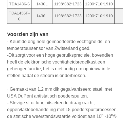
TDA1436-6
1436L
1198*682*1723
1200*710*1910
2
TDA1436F-
1436L
1198*682*1723
1200*710*1910
2
6
Voorzien zijn van
· Keurt de originele geïmporteerde vochtigheids- en
temperatuursensor van Zwitserland goed.
-Dit zorgt voor een hoge gebruiksprecisie, bovendien
heeft de elektronische vochtigheidsregelkast een
geheugenfunctie, het is niet nodig om opnieuw in te
stellen nadat de stroom is onderbroken.
· Gemaakt van 1,2 mm dik gegalvaniseerd staal, met
USA DuPont antistatisch poederspuiten.
- Stevige structuur, uitstekende draagkracht,
oppervlaktebehandeling met 18 poederspuitprocessen,
6
8
de statische weerstandswaarde voldoet aan 10
-10
©.