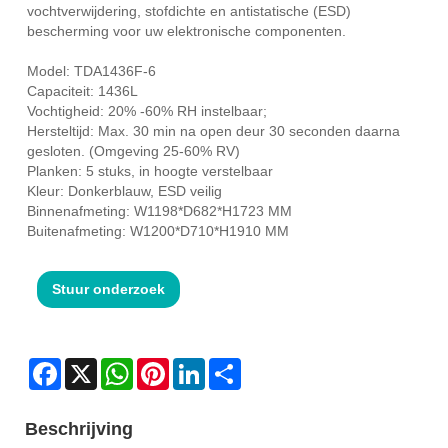
vochtverwijdering, stofdichte en antistatische (ESD)
bescherming voor uw elektronische componenten.
Model: TDA1436F-6
Capaciteit: 1436L
Vochtigheid: 20% -60% RH instelbaar;
Hersteltijd: Max. 30 min na open deur 30 seconden daarna
gesloten. (Omgeving 25-60% RV)
Planken: 5 stuks, in hoogte verstelbaar
Kleur: Donkerblauw, ESD veilig
Binnenafmeting: W1198*D682*H1723 MM
Buitenafmeting: W1200*D710*H1910 MM
Stuur onderzoek
Facebook
X
WhatsApp
Pinterest
LinkedIn
Share
Beschrijving