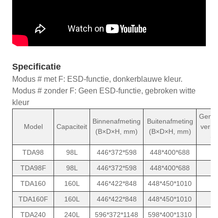
Specificatie
Modus # met F: ESD-functie, donkerblauwe kleur.
Modus # zonder F: Geen ESD-functie, gebroken witte
kleur
Gemid
Binnenafmeting
Buitenafmeting
Model
Capaciteit
verm
(B×D×H, mm)
(B×D×H, mm)
(W
TDA98
98L
446*372*598
448*400*688
8
TDA98F
98L
446*372*598
448*400*688
8
TDA160
160L
446*422*848
448*450*1010
1
TDA160F
160L
446*422*848
448*450*1010
1
TDA240
240L
596*372*1148
598*400*1310
1