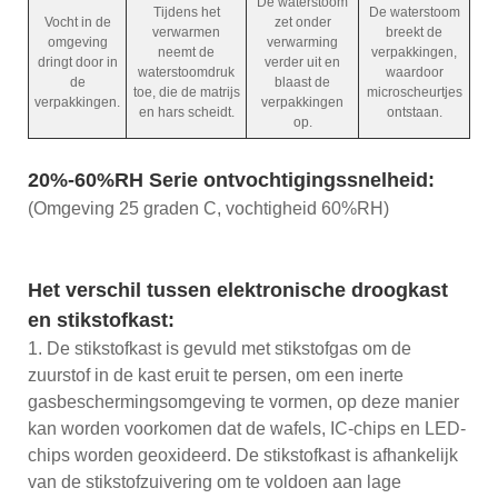
De waterstoom
Tijdens het
De waterstoom
Vocht in de
zet onder
verwarmen
breekt de
omgeving
verwarming
neemt de
verpakkingen,
dringt door in
verder uit en
waterstoomdruk
waardoor
de
blaast de
toe, die de matrijs
microscheurtjes
verpakkingen.
verpakkingen
en hars scheidt.
ontstaan.
op.
20%-60%RH Serie ontvochtigingssnelheid:
(Omgeving 25 graden C, vochtigheid 60%RH)
Het verschil tussen elektronische droogkast
en stikstofkast:
1. De stikstofkast is gevuld met stikstofgas om de
zuurstof in de kast eruit te persen, om een ​​inerte
gasbeschermingsomgeving te vormen, op deze manier
kan worden voorkomen dat de wafels, IC-chips en LED-
chips worden geoxideerd. De stikstofkast is afhankelijk
van de stikstofzuivering om te voldoen aan lage