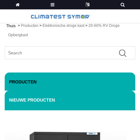
>
Producten
>
Elektronische droge kast
>
20-60% RV Droge
Thuis
Opbergkast
PRODUCTEN
NIEUWE PRODUCTEN