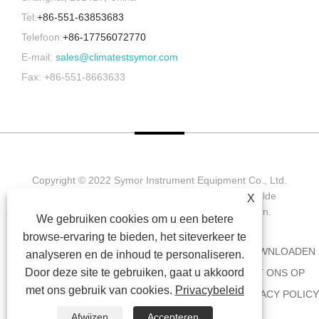
Tel:
+86-551-63853683
Telefoon:
+86-17756072770
E-mail:
sales@climatestsymor.com
Fax: +86-551-8663633
Copyright © 2022 Symor Instrument Equipment Co., Ltd.
Milieutestkamer, elektronische droogkast, versnelde
X
verweringstestkamer. Alle rechten voorbehouden.
We gebruiken cookies om u een betere
browse-ervaring te bieden, het siteverkeer te
HUIS
OVER ONS
PRODUCTEN
NIEUWS
DOWNLOADEN
analyseren en de inhoud te personaliseren.
Door deze site te gebruiken, gaat u akkoord
AANVRAAG VERZENDEN
NEEM CONTACT MET ONS OP
met ons gebruik van cookies.
Privacybeleid
KOPPELINGEN
SITEMAP
RSS
XML
PRIVACY POLICY
Afwijzen
Accepteren