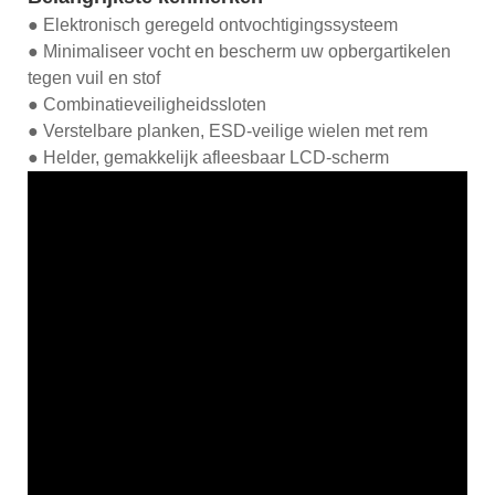
● Elektronisch geregeld ontvochtigingssysteem
● Minimaliseer vocht en bescherm uw opbergartikelen
tegen vuil en stof
● Combinatieveiligheidssloten
● Verstelbare planken, ESD-veilige wielen met rem
● Helder, gemakkelijk afleesbaar LCD-scherm