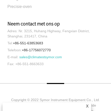
Precisie-oven
Neem contact met ons op
Adres: Nr. 3215, Huhang Highway, Fengxian District,
Shanghai, 231417, China
Tel:
+86-551-63853683
Telefoon:
+86-17756072770
E-mail:
sales@climatestsymor.com
Fax: +86-551-8663633
Copyright © 2022 Symor Instrument Equipment Co., Ltd.
Milieutestkamer, elektronische droogkast, versnelde
X
verweringstestkamer. Alle rechten voorbehouden.