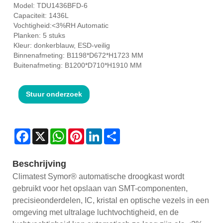
Model: TDU1436BFD-6
Capaciteit: 1436L
Vochtigheid:<3%RH Automatic
Planken: 5 stuks
Kleur: donkerblauw, ESD-veilig
Binnenafmeting: B1198*D672*H1723 MM
Buitenafmeting: B1200*D710*H1910 MM
Stuur onderzoek
Facebook
X
WhatsApp
Pinterest
LinkedIn
Share
Beschrijving
Climatest Symor® automatische droogkast wordt
gebruikt voor het opslaan van SMT-componenten,
precisieonderdelen, IC, kristal en optische vezels in een
omgeving met ultralage luchtvochtigheid, en de