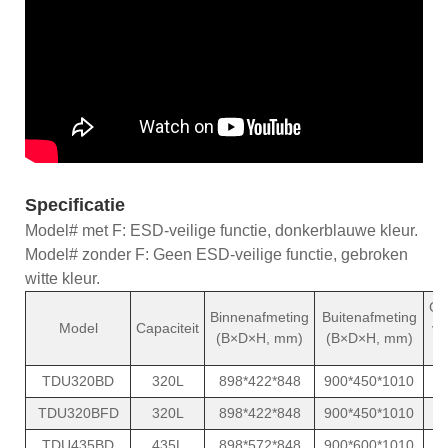
Specificatie
Model# met F: ESD-veilige functie, donkerblauwe kleur.
Model# zonder F: Geen ESD-veilige functie, gebroken
witte kleur.
Ge
Binnenafmeting
Buitenafmeting
Model
Capaciteit
ve
(B×D×H, mm)
(B×D×H, mm)
TDU320BD
320L
898*422*848
900*450*1010
TDU320BFD
320L
898*422*848
900*450*1010
TDU435BD
435L
898*572*848
900*600*1010