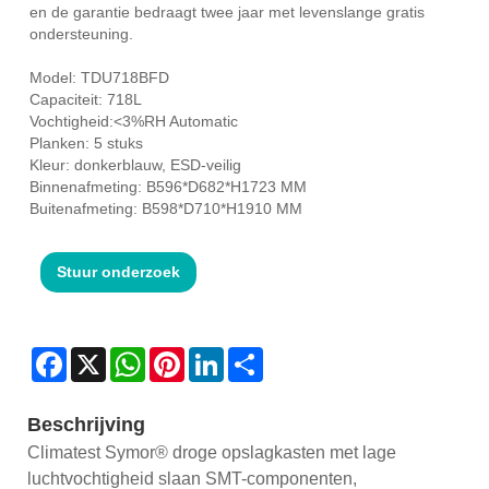
en de garantie bedraagt ​​twee jaar met levenslange gratis
ondersteuning.
Model: TDU718BFD
Capaciteit: 718L
Vochtigheid:<3%RH Automatic
Planken: 5 stuks
Kleur: donkerblauw, ESD-veilig
Binnenafmeting: B596*D682*H1723 MM
Buitenafmeting: B598*D710*H1910 MM
Stuur onderzoek
Facebook
X
WhatsApp
Pinterest
LinkedIn
Share
Beschrijving
Climatest Symor® droge opslagkasten met lage
luchtvochtigheid slaan SMT-componenten,