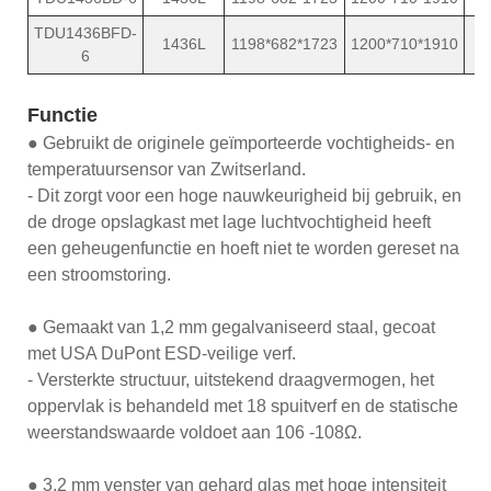
TDU1436BFD-
1436L
1198*682*1723
1200*710*1910
6
Functie
● Gebruikt de originele geïmporteerde vochtigheids- en
temperatuursensor van Zwitserland.
- Dit zorgt voor een hoge nauwkeurigheid bij gebruik, en
de droge opslagkast met lage luchtvochtigheid heeft
een geheugenfunctie en hoeft niet te worden gereset na
een stroomstoring.
● Gemaakt van 1,2 mm gegalvaniseerd staal, gecoat
met USA DuPont ESD-veilige verf.
- Versterkte structuur, uitstekend draagvermogen, het
oppervlak is behandeld met 18 spuitverf en de statische
weerstandswaarde voldoet aan 106 -108Ω.
● 3,2 mm venster van gehard glas met hoge intensiteit