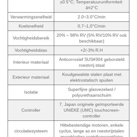
±0.5°C; Temperatuuruniformiteit:
â¤2°C
Verwarmingssnelheid
2.0~3.0°C/min
Koelsnelheid
0,7~1,0°C/min
20% ~ 98% RV (5% RV/10% RV ook
Vochtigheidsbereik
beschikbaar)
Vochtigheidsbias
+2/-3% R.H
Anticorrosief SUS#304 geborsteld
Interieur materiaal
roestvrij staal
Koudgewalste stalen plaat met
Exterieur materiaal
elektrostatisch spuiten
Superfijne glasvezelwol /
Isolatie
polyurethaanschuim
7, Japan originele geïmporteerde
Controller
UNIEKE (UMC) touchscreen-
controller
Hittebestendige motoren, enkele
circulatiesysteem
cyclus, lange as en roestvrijstalen
meerbladige centrifugeventilator