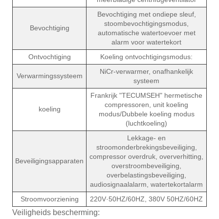
Bevochtiging met ondiepe sleuf,
stoombevochtigingsmodus,
Bevochtiging
automatische watertoevoer met
alarm voor watertekort
Ontvochtiging
Koeling ontvochtigingsmodus:
NiCr-verwarmer, onafhankelijk
Verwarmingssysteem
systeem
Frankrijk "TECUMSEH" hermetische
compressoren, unit koeling
koeling
modus/Dubbele koeling modus
(luchtkoeling)
Lekkage- en
stroomonderbrekingsbeveiliging,
compressor overdruk, oververhitting,
Beveiligingsapparaten
overstroombeveiliging,
overbelastingsbeveiliging,
audiosignaalalarm, watertekortalarm
Stroomvoorziening
220V·50HZ/60HZ, 380V 50HZ/60HZ
Veiligheids bescherming: