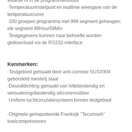
waarde of in de programmamodus
·Temperatuurinstelpunt en realtime weergave van de
temperatuurcurve
·100 groepen programma met 999 segment geheugen;
elk segment 99Hour59Min
·Testgegevens kunnen naar behoefte worden
gedownload via de RS232-interface
Kenmerken:
·Testgebied gemaakt door anti-corrosie SUS#304
geborsteld roestvrij staal
·Deurafdichting gemaakt van hittebestendig en
verouderingsbestendig siliconenrubber
·Uniform luchtcirculatiesysteem binnen testgebied
·Originele geïmporteerde Frankrijk "Tecumseh"
koelcompressoren