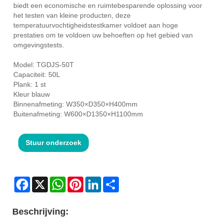
biedt een economische en ruimtebesparende oplossing voor
het testen van kleine producten, deze
temperatuurvochtigheidstestkamer voldoet aan hoge
prestaties om te voldoen uw behoeften op het gebied van
omgevingstests.
Model: TGDJS-50T
Capaciteit: 50L
Plank: 1 st
Kleur blauw
Binnenafmeting: W350×D350×H400mm
Buitenafmeting: W600×D1350×H1100mm
Stuur onderzoek
Facebook
X
WhatsApp
Pinterest
LinkedIn
Share
Beschrijving: