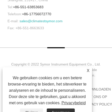
Tel:
+86-551-63853683
Telefoon:
+86-17756072770
E-mail:
sales@climatestsymor.com
Fax: +86-551-8663633
Copyright © 2022 Symor Instrument Equipment Co., Ltd.
Milieutestkamer, elektronische droogkast, versnelde
X
verweringstestkamer. Alle rechten voorbehouden.
We gebruiken cookies om u een betere
browse-ervaring te bieden, het siteverkeer te
HUIS
OVER ONS
PRODUCTEN
NIEUWS
DOWNLOADEN
analyseren en de inhoud te personaliseren.
Door deze site te gebruiken, gaat u akkoord
AANVRAAG VERZENDEN
NEEM CONTACT MET ONS OP
met ons gebruik van cookies.
Privacybeleid
KOPPELINGEN
SITEMAP
RSS
XML
PRIVACY POLICY