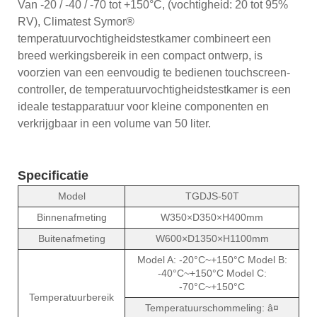
Van -20 / -40 / -70 tot +150°C, (vochtigheid: 20 tot 95%
RV), Climatest Symor®
temperatuurvochtigheidstestkamer combineert een
breed werkingsbereik in een compact ontwerp, is
voorzien van een eenvoudig te bedienen touchscreen-
controller, de temperatuurvochtigheidstestkamer is een
ideale testapparatuur voor kleine componenten en
verkrijgbaar in een volume van 50 liter.
Specificatie
Model
TGDJS-50T
Binnenafmeting
W350×D350×H400mm
Buitenafmeting
W600×D1350×H1100mm
Model A: -20°C~+150°C Model B:
-40°C~+150°C Model C:
-70°C~+150°C
Temperatuurbereik
Temperatuurschommeling: â¤