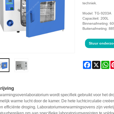
techniek.
Model: TG-9203A
Capaciteit: 200L
Binnenafmeting: 6
Buitenafmeting: 8
Stuur onderzo
Facebook
X
Wh
rijving
warmingsovenlaboratorium wordt specifiek gebruikt voor het dro
elijk warme lucht door de kamer. De hete luchtcirculatie creëer
en efficiënte droging. Laboratoriumverwarmingsovens zijn verkri
tuurbereiken om aan specifieke laboratoriumvereisten te voldo