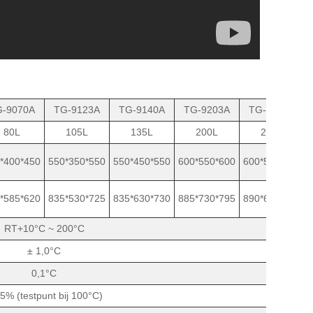
-9070A
TG-9123A
TG-9140A
TG-9203A
TG-9240A
80L
105L
135L
200L
225L
*400*450
550*350*550
550*450*550
600*550*600
600*500*750
*585*620
835*530*725
835*630*730
885*730*795
890*685*930
RT+10°C ~ 200°C
± 1,0°C
0,1°C
5% (testpunt bij 100°C)