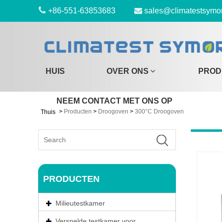
+86-551-63853683
sales@climatestsymo
HUIS
OVER ONS
PROD
NEEM CONTACT MET ONS OP
>
Producten
>
Droogoven
>
300°C Droogoven
Thuis
PRODUCTEN
Milieutestkamer
Versnelde testkamer voor