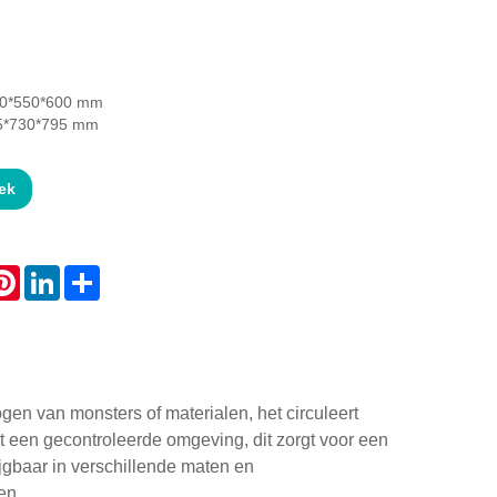
00*550*600 mm
85*730*795 mm
ek
atsApp
Pinterest
LinkedIn
Share
gen van monsters of materialen, het circuleert
t een gecontroleerde omgeving, dit zorgt voor een
jgbaar in verschillende maten en
en.