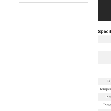
Specif
Te
Temper
Tem
Temp