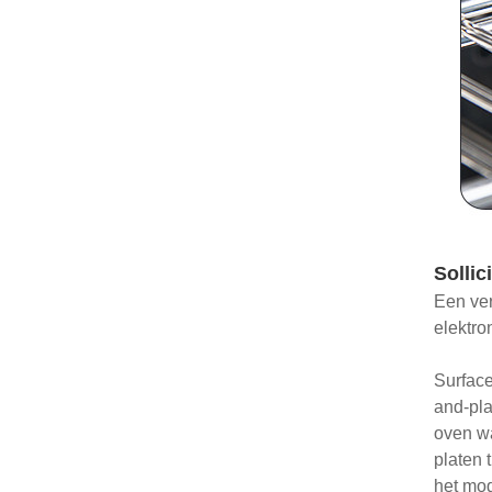
Sollici
Een ver
elektro
Surface
and-pla
oven w
platen 
het mog