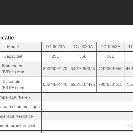
icatie
Model
TG-9023A
TG-9030A
TG-9053A
TG
Capaciteit
25L
35L
50L
Binnenafm.
300*300*270
340*325*325
420*350*350
450
(B*D*H) mm
Buitenafm.
585*480*440
625*510*495
700*530*515
735
(B*D*H) mm
mperatuurbereik
atuurschommelingen
peratuurresolutie
eratuuruniformiteit
±2,