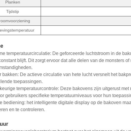
Planken
Tijdstip
roomvoorziening
vingstemperatuur
ie
me temperatuurcirculatie: De geforceerde luchtstroom in de bako
onstant blijft. Dit zorgt ervoor dat alle delen van de monsters 
mstandigheden.
r bakken: De actieve circulatie van hete lucht versnelt het bak
llende toepassingen.
eurige temperatuurcontrole: Deze bakovens zijn uitgerust met
r gebruikers specifieke temperatuurniveaus voor hun toepass
le bediening: het intelligente digitale display op de bakoven m
eren en te controleren.
tuur