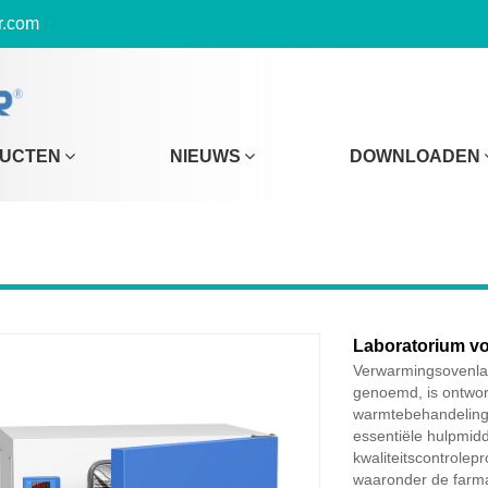
r.com
UCTEN
NIEUWS
DOWNLOADEN
Laboratorium v
Verwarmingsovenla
genoemd, is ontwor
warmtebehandeling 
essentiële hulpmidd
kwaliteitscontrolep
waaronder de farm