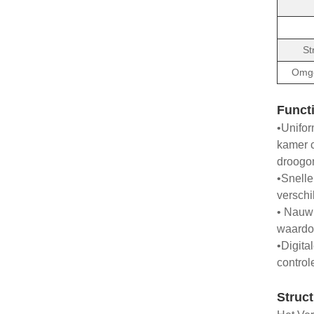
St
Omge
Funct
•Unifor
kamer c
droogo
•Snelle
verschi
• Nauwk
waardoo
•Digita
control
Struc