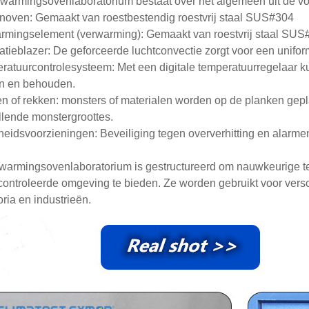
warmingsovenlaboratorium bestaat over het algemeen uit de v
noven: Gemaakt van roestbestendig roestvrij staal SUS#304
rmingselement (verwarming): Gemaakt van roestvrij staal SUS#
latieblazer: De geforceerde luchtconvectie zorgt voor een unifo
ratuurcontrolesysteem: Met een digitale temperatuurregelaar k
en en behouden.
n of rekken: monsters of materialen worden op de planken geplaa
llende monstergroottes.
gheidsvoorzieningen: Beveiliging tegen oververhitting en alarme
warmingsovenlaboratorium is gestructureerd om nauwkeurige t
ontroleerde omgeving te bieden. Ze worden gebruikt voor vers
oria en industrieën.