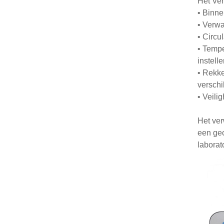
Het Ver
• Binne
• Verwa
• Circu
• Tempe
instell
• Rekke
verschi
• Veili
Het ver
een gec
laborat