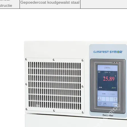
Gepoedercoat koudgewalst staal
tructie