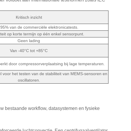
Kritisch inzicht
 95% van de commerciële elektronicatests.
iteit op korte termijn op één enkel sensorpunt.
Geen lading
Van -40°C tot +85°C
erkt door compressorverplaatsing bij lage temperaturen.
el voor het testen van de stabiliteit van MEMS-sensoren en
oscillatoren.
uw bestaande workflow, datasystemen en fysieke
rceerde luchtconvectie. Een centrifugaalventilator