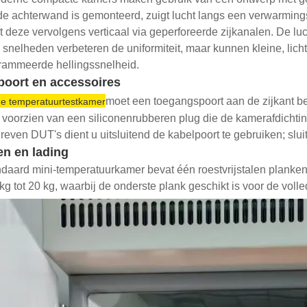
de achterwand is gemonteerd, zuigt lucht langs een verwarmin
t deze vervolgens verticaal via geperforeerde zijkanalen. De lu
snelheden verbeteren de uniformiteit, maar kunnen kleine, lich
rammeerde hellingssnelheid.
poort en accessoires
moet een toegangspoort aan de zijkant be
ne temperatuurtestkamer
s voorzien van een siliconenrubberen plug die de kamerafdichting
even DUT's dient u uitsluitend de kabelpoort te gebruiken; sluit
en en lading
daard mini-temperatuurkamer bevat één roestvrijstalen planke
kg tot 20 kg, waarbij de onderste plank geschikt is voor de voll