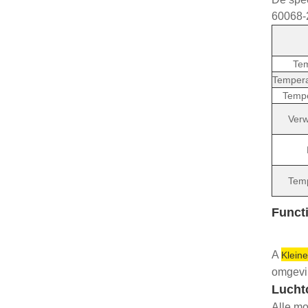
60068-2
Tem
Temper
Tempe
Verw
Temp
Functi
A
Klein
omgevi
Lucht
Alle mo