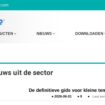
r.com
UCTEN
NIEUWS
DOWNLOADEN
uws uit de sector
De definitieve gids voor kleine t
●
2026-06-01
●
9
●
Laat een