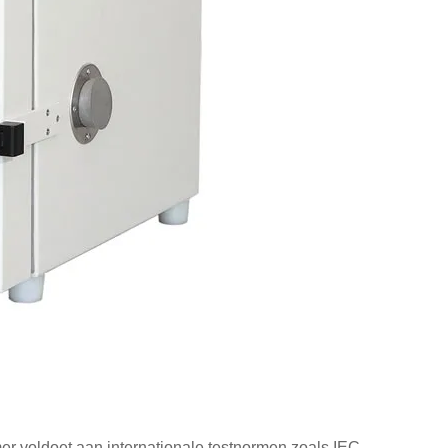
mer voldoet aan internationale testnormen zoals IEC