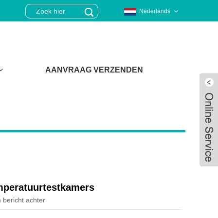
Nederlands
AANVRAAG VERZENDEN
emperatuurtestkamers
 bericht achter
Live