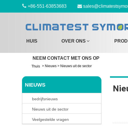
+86-551-63853683
sales@climatestsymo
HUIS
OVER ONS
PROD
NEEM CONTACT MET ONS OP
>
Nieuws
>
Nieuws uit de sector
Thuis
NIEUWS
Nie
bedrijfsnieuws
Nieuws uit de sector
Veelgestelde vragen