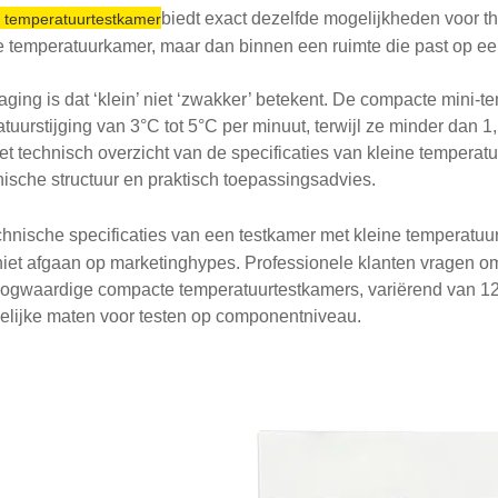
biedt exact dezelfde mogelijkheden voor t
e temperatuurtestkamer
 temperatuurkamer, maar dan binnen een ruimte die past op een
aging is dat ‘klein’ niet ‘zwakker’ betekent. De compacte mini-
tuurstijging van 3°C tot 5°C per minuut, terwijl ze minder dan 
t technisch overzicht van de specificaties van kleine temperatuu
sche structuur en praktisch toepassingsadvies.
hnische specificaties van een testkamer met kleine temperatuur
niet afgaan op marketinghypes. Professionele klanten vragen om
ogwaardige compacte temperatuurtestkamers, variërend van 12 lit
elijke maten voor testen op componentniveau.