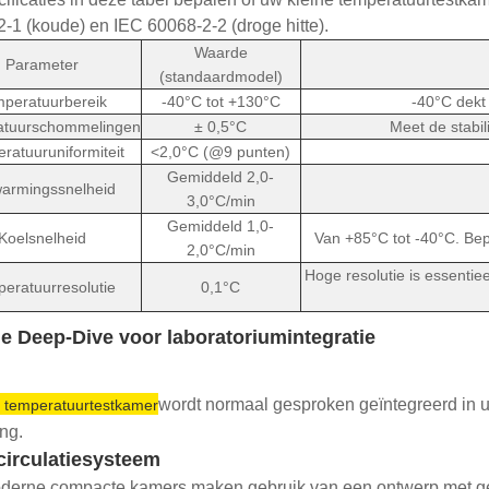
-1 (koude) en IEC 60068-2-2 (droge hitte).
Waarde
Parameter
(standaardmodel)
peratuurbereik
-40°C tot +130°C
-40°C dekt
atuurschommelingen
± 0,5°C
Meet de stabil
ratuuruniformiteit
<2,0°C (@9 punten)
Gemiddeld 2,0-
armingssnelheid
3,0°C/min
Gemiddeld 1,0-
Koelsnelheid
Van +85°C tot -40°C. Bep
2,0°C/min
Hoge resolutie is essentie
eratuurresolutie
0,1°C
e Deep-Dive voor laboratoriumintegratie
wordt normaal gesproken geïntegreerd in 
e temperatuurtestkamer
ng.
circulatiesysteem
derne compacte kamers maken gebruik van een ontwerp met gefo