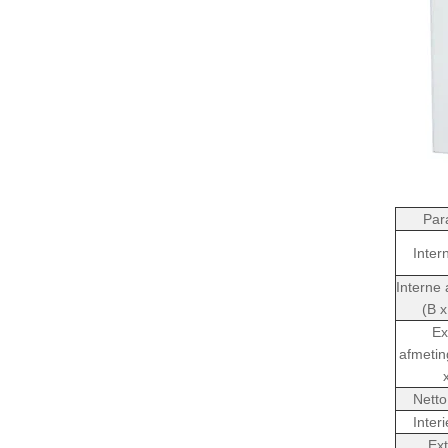
Par
Inter
Interne
(B x
Ex
afmetin
Netto
Inter
Ext