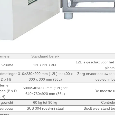
ameter
Standaard bereik
12L is geschikt voor het 
n volume
12L / 22L / 36L
plaats
 afmetingen
310×230×200 mm (12L) tot 400 x
Zorg ervoor dat uw te 
 D x H)
300 x 300 mm (36L)
gebied in b
terne
500×540×650 mm (12L) tot
gen (B x D
De meeste un
640×730×920 mm (36L)
x H)
 gewicht
60 kg tot 90 kg
Control
ieurbouw
SUS 304 roestvrij staal
Biedt weerstand te
erieur