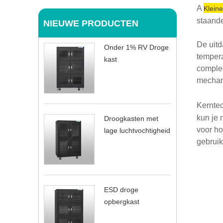
A
Klein
staande
NIEUWE PRODUCTEN
De uitd
Onder 1% RV Droge
tempera
kast
complee
mechani
Kerntec
kun je 
Droogkasten met
voor ho
lage luchtvochtigheid
gebruik
ESD droge
opbergkast