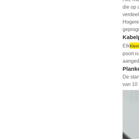
die op 
verdeel
Hogere 
geprog
Kabel
Elk
Klei
poort i
aangedr
Plank
De stan
van 10 