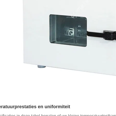
atuurprestaties en uniformiteit
ificaties in deze tabel bepalen of uw kleine temperatuurtestka