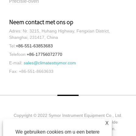
Precisie-oven
Neem contact met ons op
Adres: Nr. 3215, Huhang Highway, Fengxian District,
Shanghai, 231417, China
Tel:
+86-551-63853683
Telefoon:
+86-17756072770
E-mail:
sales@climatestsymor.com
Fax: +86-551-8663633
Copyright © 2022 Symor Instrument Equipment Co., Ltd.
Milieutestkamer, elektronische droogkast, versnelde
X
verweringstestkamer. Alle rechten voorbehouden.
We gebruiken cookies om u een betere