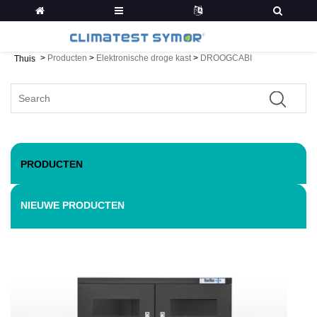
>
Producten
>
Elektronische droge kast
>
DROOGCABI
Thuis
PRODUCTEN
NIEUWE PRODUCTEN