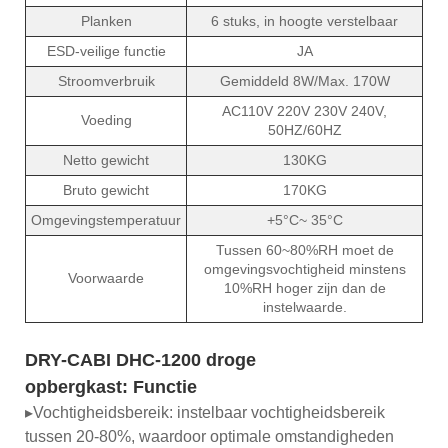
Planken
6 stuks, in hoogte verstelbaar
ESD-veilige functie
JA
Stroomverbruik
Gemiddeld 8W/Max. 170W
AC110V 220V 230V 240V,
Voeding
50HZ/60HZ
Netto gewicht
130KG
Bruto gewicht
170KG
Omgevingstemperatuur
+5°C~ 35°C
Tussen 60~80%RH moet de
omgevingsvochtigheid minstens
Voorwaarde
10%RH hoger zijn dan de
instelwaarde.
DRY-CABI DHC-1200 droge
opbergkast:
Functie
▸Vochtigheidsbereik: instelbaar vochtigheidsbereik
tussen 20-80%, waardoor optimale omstandigheden