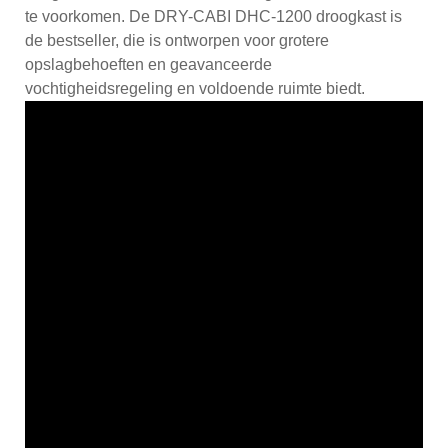
te voorkomen. De DRY-CABI DHC-1200 droogkast is
de bestseller, die is ontworpen voor grotere
opslagbehoeften en geavanceerde
vochtigheidsregeling en voldoende ruimte biedt.