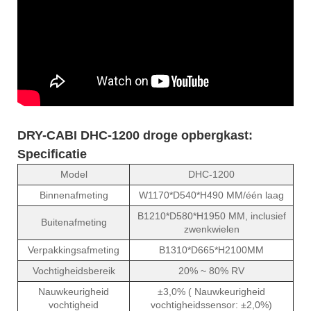
DRY-CABI DHC-1200 droge opbergkast:
Specificatie
Model
DHC-1200
Binnenafmeting
W1170*D540*H490 MM/één laag
B1210*D580*H1950 MM, inclusief
Buitenafmeting
zwenkwielen
Verpakkingsafmeting
B1310*D665*H2100MM
Vochtigheidsbereik
20% ~ 80% RV
Nauwkeurigheid
±3,0% ( Nauwkeurigheid
vochtigheid
vochtigheidssensor: ±2,0%)