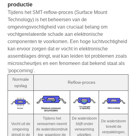
productie
Tijdens het SMT-reflow-proces (Surface Mount
Technology) is het beheersen van de
omgevingsvochtigheid van cruciaal belang om
vochtgerelateerde schade aan elektronische
componenten te voorkomen. Een hoge luchtvochtigheid
kan ervoor zorgen dat er vocht in elektronische
assemblages dringt, wat kan leiden tot problemen zoals
microscheurtjes en een fenomeen dat bekend staat als
'popcorning'.
Normale
Reflow-proces
opslag
Tijdens het
De waterstoom
De waterstoom
Vocht uit de
verwarmen neemt
blijft onder
breekt de
omgeving
de waterstoomdruk
verwarming
verpakkingen,
dringt in de
toe, waardoor de
uitzetten,