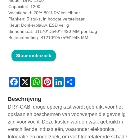
Model: DHC-1200
Capaciteit: 1200L
Vochtigheid: 20%-80% RV instelbaar
Planken: 5 stuks, in hoogte verstelbaar
Kleur: Donkerblauw, ESD veilig
Binnenmaat: B1170*D540*H490 MM per laag
Buitenafmeting: B1210*D575*H1945 MM
Stuur onderzoek
Facebook
X
WhatsApp
Pinterest
LinkedIn
Share
Beschrijving
DRY-CABI droge opbergkast wordt gebruikt voor het
opslaan en beschermen van voorwerpen die gevoelig
zijn voor vocht. Deze kasten worden vaak gebruikt in
verschillende industrieën, waaronder elektronica,
fotografie en onderzoek, om vochtgerelateerde schade