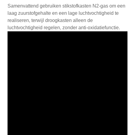
Samenvattend gebruiken stikstofkasten N2-gas om een ​​
laag zuurstofgehalte en een lage luchtvochtigheid te
realiseren, terwijl droogkasten alleen de
luchtvochtigheid regelen, zonder anti-oxidatiefunctie.