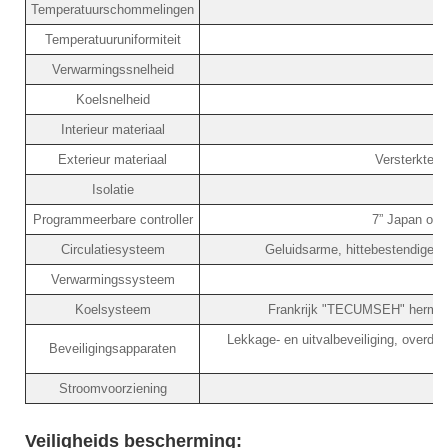
Temperatuurschommelingen
Temperatuuruniformiteit
Verwarmingssnelheid
Koelsnelheid
Interieur materiaal
A
Exterieur materiaal
Versterkte k
Isolatie
Programmeerbare controller
7” Japan ori
Circulatiesysteem
Geluidsarme, hittebestendige mo
Verwarmingssysteem
Koelsysteem
Frankrijk "TECUMSEH" hermeti
Lekkage- en uitvalbeveiliging, overdru
Beveiligingsapparaten
Stroomvoorziening
Veiligheids bescherming: