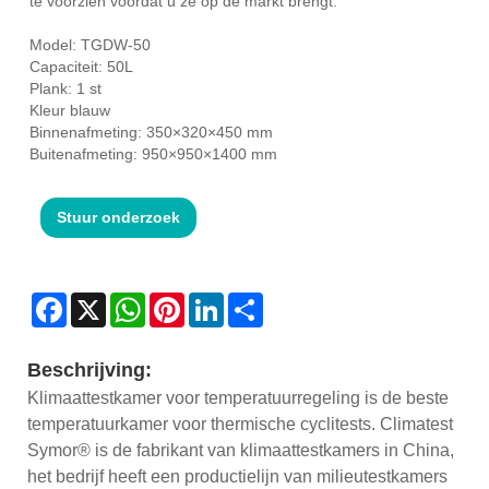
te voorzien voordat u ze op de markt brengt.
Model: TGDW-50
Capaciteit: 50L
Plank: 1 st
Kleur blauw
Binnenafmeting: 350×320×450 mm
Buitenafmeting: 950×950×1400 mm
Stuur onderzoek
Facebook
X
WhatsApp
Pinterest
LinkedIn
Share
Beschrijving:
Klimaattestkamer voor temperatuurregeling is de beste
temperatuurkamer voor thermische cyclitests. Climatest
Symor® is de fabrikant van klimaattestkamers in China,
het bedrijf heeft een productielijn van milieutestkamers