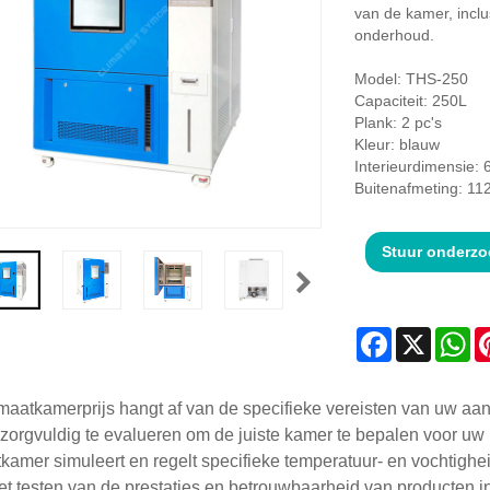
van de kamer, inclu
onderhoud.
Model: THS-250
Capaciteit: 250L
Plank: 2 pc's
Kleur: blauw
Interieurdimensie:
Buitenafmeting: 1
Stuur onderzo
Facebook
X
Wh
maatkamerprijs hangt af van de specifieke vereisten van uw aan
zorgvuldig te evalueren om de juiste kamer te bepalen voor uw
kamer simuleert en regelt specifieke temperatuur- en vochtigh
et testen van de prestaties en betrouwbaarheid van producten