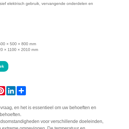
sief elektrisch gebruik, vervangende onderdelen en
 600 × 500 × 800 mm
120 × 1100 × 2010 mm
ek
atsApp
Pinterest
LinkedIn
Share
vraag, en het is essentieel om uw behoeften en
 behoeften.
eidsomstandigheden voor verschillende doeleinden,
 in extreme omgevingen. De temperatuur en