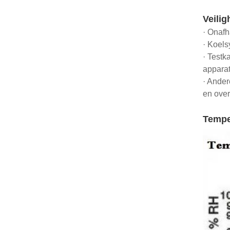
Veili
· Onafh
· Koels
· Testk
apparat
· Ander
en ove
Tempe