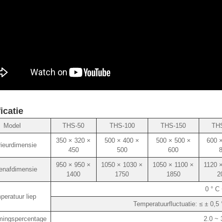
icatie
Model
THS-50
THS-100
THS-150
TH
350 × 320 ×
500 × 400 ×
500 × 500 ×
600 
rieurdimensie
450
500
600
950 × 950 ×
1050 × 1030 ×
1050 × 1100 ×
1120 
enafdimensie
1400
1750
1850
2
0 ° C
peratuur liep
Temperatuurfluctuatie: ≤ ± 0,5 
mingspercentage
2.0 ~ 