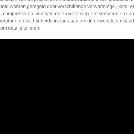
heid worden geregeld door verschillende verwarmings-, koel- 
, compressoren, ventilatoren en waterweg. De sensoren en con
peratuur- en vochtigheidsniveaus aan om de gewenste omstand
 om details te leren: