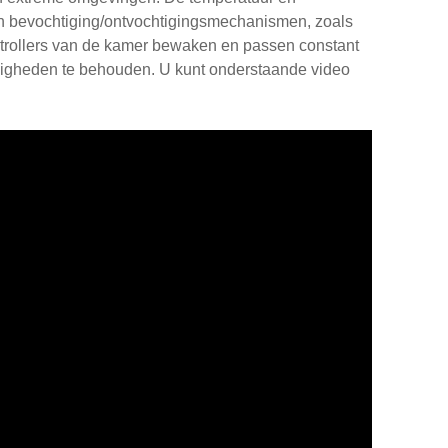
en bevochtiging/ontvochtigingsmechanismen, zoals
trollers van de kamer bewaken en passen constant
igheden te behouden. U kunt onderstaande video