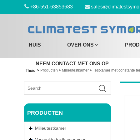
+86-551-63853683
sales@climatestsymo
HUIS
OVER ONS
PROD
NEEM CONTACT MET ONS OP
>
Producten
>
Milieutestkamer
>
Testkamer met constante te
Thuis
PRODUCTEN
Milieutestkamer
Versnelde testkamer voor