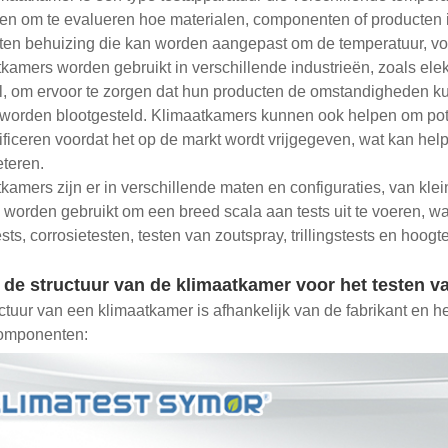
en om te evalueren hoe materialen, componenten of producten 
ten behuizing die kan worden aangepast om de temperatuur, voc
kamers worden gebruikt in verschillende industrieën, zoals ele
, om ervoor te zorgen dat hun producten de omstandigheden ku
worden blootgesteld. Klimaatkamers kunnen ook helpen om pot
tificeren voordat het op de markt wordt vrijgegeven, wat kan hel
eteren.
kamers zijn er in verschillende maten en configuraties, van kl
worden gebruikt om een ​​breed scala aan tests uit te voeren, w
sts, corrosietesten, testen van zoutspray, trillingstests en hoog
 de structuur van de klimaatkamer voor het testen 
ctuur van een klimaatkamer is afhankelijk van de fabrikant en h
omponenten: