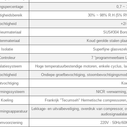
ngspercentage
0,7 ~ 
tigheidsbereik
30% ~ 98% R.H (5% RV
ochtigheid
+2/
rieurmateriaal
SUS#304 Borste
tenmateriaal
Koud gerolde stalen plaa
Isolatie
Superfijne glasvezel
Controleur
7 ”programmeerbare L
ulatiesysteem
Hoge temperatuurbestendige motoren, enkele cyclus, lang
ochtigheid
Ondiepe groefbevochtiging, stoombevochtigingsmodu
tvochtiging
Ko
rmingssysteem
NICR -verwarming,
Koeling
Frankrijk "Tecumseh" Hermetische compressoren,
Lekkage- en uitvalbeveiliging, overdruk van compressor, ov
mingsapparatuur
audiosignaalala
omvoorziening
220V · 50Hz/60