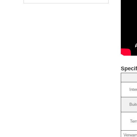
Specif
Inte
Buit
Tem
Verwar