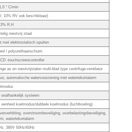
1,0 ° C/min
, 10% RV ook beschikbaar)
-3% R.H
lig roestvrij staal
t met elektrostatisch spuiten
wol / polyurethaanschuim
CD -touchscreencontroller
e as en roestvrijstalen multi-blad type centrifuge-ventilator
s, automatische watervoorziening met watertekortalarm
elmodus
 onafhankelijk systeem
 eenheid koelmodus/dubbele koelmodus (luchtkoeling)
erverhitting, overstroombeveiliging, overbelastingsbeveiliging,
rm, watertekortalarm
Hz, 380V 50Hz/60Hz