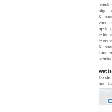
simuler
afgeslo
Klimaat
voedsel
opslag 
te iden
te verb
Klimaat
kunnen 
schokte
Wat is
De stru
hoofdc