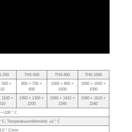
S-250
THS-500
THS-800
THS-1000
× 500 ×
800 × 700 ×
1000 × 800 ×
1000 × 1000 ×
810
900
1000
1000
× 1100 ×
1350 × 1300 ×
1560 × 1410 ×
1560 × 1610 ×
010
2200
2240
2240
 ~+100 ° C
° C; Temperatuuruniformiteit: ≤2 ° C
3,0 ° C/min