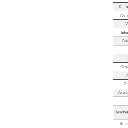
Koeli
Voch
V
Inte
Bui
Circ
V
On
Verwa
Bescher
Stro