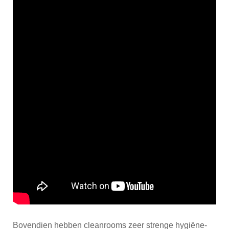
Bovendien hebben cleanrooms zeer strenge hygiëne-