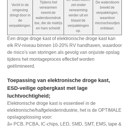
Tijdens het
De waterstoom
Vocht in de
zet onder
verwarmen
breekt de
omgeving
verwarming
neemt de
verpakkingen,
dringt door in
verder uit en
waterstoomdruk
waardoor
de
blaast de
toe, die de matrijs
microscheurtjes
verpakkingen.
verpakkingen
en hars scheidt.
ontstaan.
op.
Een droge droge kast of elektronische droge kast kan
elk RV-niveau binnen 10-20% RV handhaven, waardoor
de risico's van storingen als gevolg van onjuiste opslag
tijdens het montageproces effectief worden
geëlimineerd.
Toepassing van elektronische droge kast,
ESD-veilige opbergkast met lage
luchtvochtigheid;
Elektronische droge kast is essentieel in de
elektronische/halfgeleiderindustrie, het is de OPTIMALE
opslagoplossing voor:
â» PCB, PCBA, IC-chips, LED, SMD, SMT, EMS, tape &