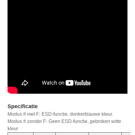
Specificatie
Modus # met F: ESD-functie, donkerblauwe kleur.
Modus # zonder F: Geen ESD-functie, gebroken witte
kleur