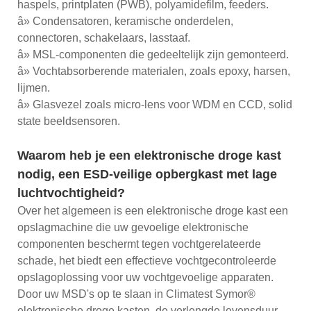
haspels, printplaten (PWB), polyamidefilm, feeders.
â» Condensatoren, keramische onderdelen,
connectoren, schakelaars, lasstaaf.
â» MSL-componenten die gedeeltelijk zijn gemonteerd.
â» Vochtabsorberende materialen, zoals epoxy, harsen,
lijmen.
â» Glasvezel zoals micro-lens voor WDM en CCD, solid
state beeldsensoren.
Waarom heb je een elektronische droge kast
nodig, een ESD-veilige opbergkast met lage
luchtvochtigheid?
Over het algemeen is een elektronische droge kast een
opslagmachine die uw gevoelige elektronische
componenten beschermt tegen vochtgerelateerde
schade, het biedt een effectieve vochtgecontroleerde
opslagoplossing voor uw vochtgevoelige apparaten.
Door uw MSD's op te slaan in Climatest Symor®
elektronische droge kasten, de verlengde levensduur