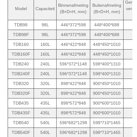
Gemid
Binnenafmeting
Buitenafmeting
Model
Capaciteit
verm
(B×D×H, mm)
(B×D×H, mm)
(W
TDB98
98L
446*372*598
448*400*688
6
TDB98F
98L
446*372*598
448*400*688
6
TDB160
160L
446*422*848
448*450*1010
6
TDB160F
160L
446*422*848
448*450*1010
6
TDB240
240L
596*372*1148
598*400*1310
6
TDB240F
240L
596*372*1148
598*400*1310
6
TDB320
320L
898*422*848
900*450*1010
6
TDB320F
320L
898*422*848
900*450*1010
6
TDB435
435L
898*572*848
900*600*1010
8
TDB435F
435L
898*572*848
900*600*1010
8
TDB540
540L
596*682*1298
598*710*1465
8
TDB540F
540L
596*682*1298
598*710*1465
8