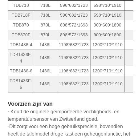
TDB718
718L
596*682*1723
598*710*1910
8
TDB718F
718L
596*682*1723
598*710*1910
8
TDB870
870L
898*572*1698
900*600*1890
8
TDB870F
870L
898*572*1698
900*600*1890
8
TDB1436-4
1436L
1198*682*1723
1200*710*1910
1
TDB1436F-
1436L
1198*682*1723
1200*710*1910
1
4
TDB1436-6
1436L
1198*682*1723
1200*710*1910
1
TDB1436F-
1436L
1198*682*1723
1200*710*1910
1
6
Voorzien zijn van
· Keurt de originele geïmporteerde vochtigheids- en
temperatuursensor van Zwitserland goed.
-Dit zorgt voor een hoge gebruiksprecisie, bovendien
heeft de tafelmodel droge kast een geheugenfunctie, het