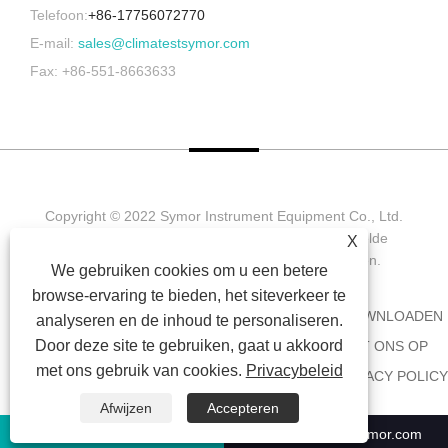
Telefoon:
+86-17756072770
E-mail:
sales@climatestsymor.com
Fax: +86-551-8663633
Copyright © 2022 Symor Instrument Equipment Co., Ltd.
Milieutestkamer, elektronische droogkast, versnelde
X
verweringstestkamer. Alle rechten voorbehouden.
We gebruiken cookies om u een betere
browse-ervaring te bieden, het siteverkeer te
HUIS
OVER ONS
PRODUCTEN
NIEUWS
DOWNLOADEN
analyseren en de inhoud te personaliseren.
Door deze site te gebruiken, gaat u akkoord
AANVRAAG VERZENDEN
NEEM CONTACT MET ONS OP
met ons gebruik van cookies.
Privacybeleid
KOPPELINGEN
SITEMAP
RSS
XML
PRIVACY POLICY
Afwijzen
Accepteren
+86-551-63853683
sales@climatestsymor.com