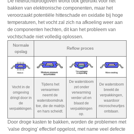
De heteluchtdroogoven wordt ook gebruikt voor het
bakken van elektronische componenten, maar het
veroorzaakt potentiële hitteschade en oxidatie bij hoge
temperaturen, het vocht zal zich na afkoeling weer aan
de componenten hechten, dit kan het probleem van
vochtschade niet volledig oplossen.
Normale
Reflow proces
opslag
De waterstoom
Tijdens het
De waterstoom
Vocht in de
zet onder
verwarmen
breekt de
omgeving
verwarming
neemt de
verpakkingen,
dringt door in
verder uit en
waterstoomdruk
waardoor
de
blaast de
toe, die de matrijs
microscheurtjes
verpakkingen.
verpakkingen
en hars scheidt.
ontstaan.
op.
Door droge kasten te bakken, worden de problemen met
'valse droging' effectief opgelost, met name veel defecte