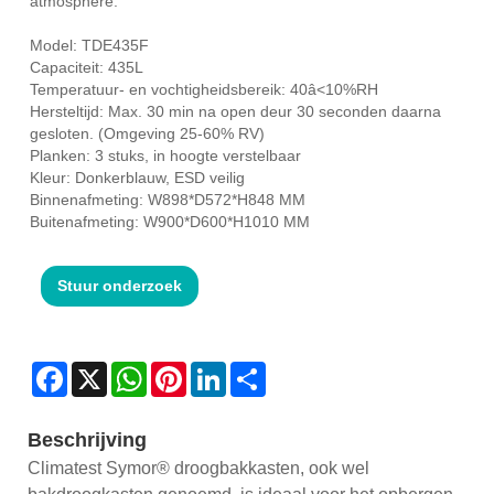
atmosphere.
Model: TDE435F
Capaciteit: 435L
Temperatuur- en vochtigheidsbereik: 40â<10%RH
Hersteltijd: Max. 30 min na open deur 30 seconden daarna
gesloten. (Omgeving 25-60% RV)
Planken: 3 stuks, in hoogte verstelbaar
Kleur: Donkerblauw, ESD veilig
Binnenafmeting: W898*D572*H848 MM
Buitenafmeting: W900*D600*H1010 MM
Stuur onderzoek
Facebook
X
WhatsApp
Pinterest
LinkedIn
Share
Beschrijving
Climatest Symor® droogbakkasten, ook wel