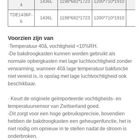
1436L
1198*682*1723
1200*710*1910
4
TDE1436F-
1436L
1198*682*1723
1200*710*1910
6
Voorzien zijn van
·Temperatuur 40â, vochtigheid <10%RH.
-De bakdroogkasten kunnen worden gebruikt als
normale opbergkasten met lage luchtvochtigheid zonder
verwarming, wanneer 40â lage temperatuur bakfunctie
niet vereist is, is opslag met lage luchtvochtigheid ook
beschikbaar.
· Keurt de originele geïmporteerde vochtigheids- en
temperatuursensor van Zwitserland goed.
-Dit zorgt voor een hoge gebruiksprecisie, bovendien
hebben de bakdroogkasten een geheugenfunctie, het is
niet nodig om opnieuw in te stellen nadat de stroom is
onderbroken.