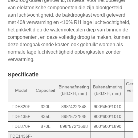
bakdroogkasten genoemd, is ideaal voor het opbergen
van elektronische componenten die zijn blootgesteld
aan luchtvochtigheid, de bakdroogkast wordt geleverd
met 40â verwarming en <10% RH lage luchtvochtigheid,
het prikkelt diep de watermoleculen diep van binnen de
componenten, en deze volledig droog te maken, kunnen
deze droogbakkende kasten ook gebruikt worden als
normale lage luchtvochtigheid opbergkasten zonder
verwarming.
Specificatie
Gemid
Binnenafmeting
Buitenafmeting
Model
Capaciteit
verm
(B×D×H, mm)
(B×D×H, mm)
(W
TDE320F
320L
898*422*848
900*450*1010
TDE435F
435L
898*572*848
900*600*1010
TDE870F
870L
898*572*1698
900*600*1890
TDE1436F-