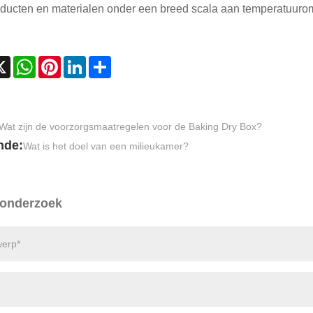
ducten en materialen onder een breed scala aan temperatuur
cebook
X
WhatsApp
Pinterest
LinkedIn
Share
Wat zijn de voorzorgsmaatregelen voor de Baking Dry Box?
nde:
Wat is het doel van een milieukamer?
 onderzoek