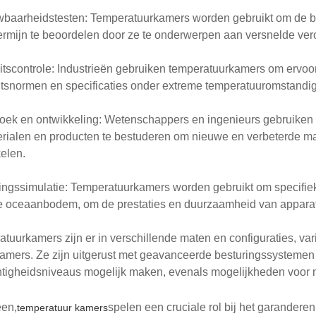
wbaarheidstesten: Temperatuurkamers worden gebruikt om de 
ermijn te beoordelen door ze te onderwerpen aan versnelde ve
itscontrole: Industrieën gebruiken temperatuurkamers om ervoo
itsnormen en specificaties onder extreme temperatuuromstandi
ek en ontwikkeling: Wetenschappers en ingenieurs gebruiken 
rialen en producten te bestuderen om nieuwe en verbeterde ma
elen.
gssimulatie: Temperatuurkamers worden gebruikt om specifieke
e oceaanbodem, om de prestaties en duurzaamheid van apparat
tuurkamers zijn er in verschillende maten en configuraties, vari
amers. Ze zijn uitgerust met geavanceerde besturingssystemen
tigheidsniveaus mogelijk maken, evenals mogelijkheden voor m
en,
spelen een cruciale rol bij het garandere
temperatuur kamers