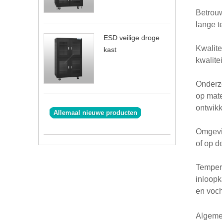
Betrou
lange t
ESD veilige droge
Kwalite
kast
kwalite
Onderzo
op mate
ontwikk
Allemaal nieuwe producten
Omgevin
of op d
Tempera
inloopk
en voch
Algeme