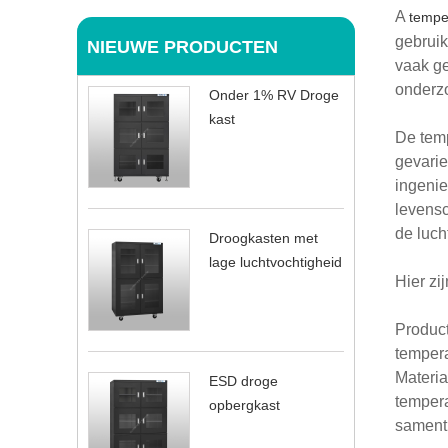
A
tempe
gebruik
NIEUWE PRODUCTEN
vaak ge
onderzo
Onder 1% RV Droge
kast
De temp
gevarie
ingenie
levensc
de luch
Droogkasten met
lage luchtvochtigheid
Hier zi
Product
tempera
Materia
ESD droge
tempera
opbergkast
samentr