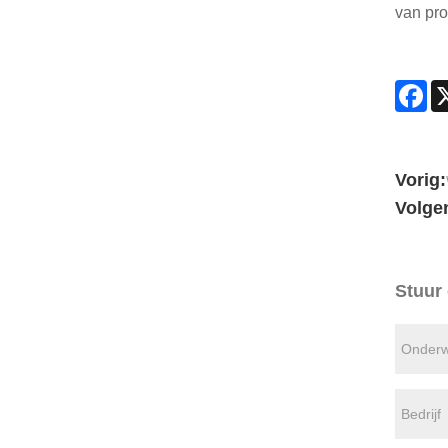
van pro
Fa
Vorig:
Volge
Stuur