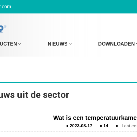
r.com
UCTEN
NIEUWS
DOWNLOADEN
uws uit de sector
Wat is een temperatuurkame
●
2023-08-17
●
14
●
Laat ee