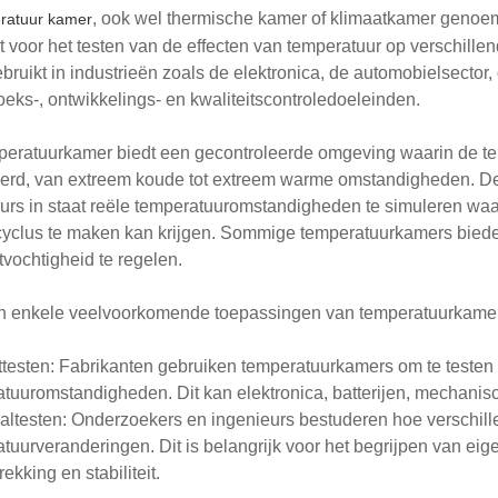
, ook wel thermische kamer of klimaatkamer genoem
ratuur kamer
t voor het testen van de effecten van temperatuur op verschill
bruikt in industrieën zoals de elektronica, de automobielsector
eks-, ontwikkelings- en kwaliteitscontroledoeleinden.
eratuurkamer biedt een gecontroleerde omgeving waarin de te
erd, van extreem koude tot extreem warme omstandigheden. De
urs in staat reële temperatuuromstandigheden te simuleren waar
yclus te maken kan krijgen. Sommige temperatuurkamers biede
tvochtigheid te regelen.
jn enkele veelvoorkomende toepassingen van temperatuurkamer
testen: Fabrikanten gebruiken temperatuurkamers om te testen
tuuromstandigheden. Dit kan elektronica, batterijen, mechani
altesten: Onderzoekers en ingenieurs bestuderen hoe verschil
tuurveranderingen. Dit is belangrijk voor het begrijpen van eig
ekking en stabiliteit.