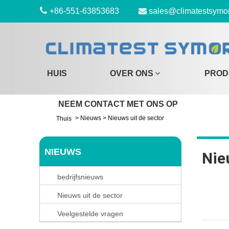
+86-551-63853683
sales@climatestsymo
HUIS
OVER ONS
PROD
NEEM CONTACT MET ONS OP
>
Nieuws
>
Nieuws uit de sector
Thuis
NIEUWS
Nie
bedrijfsnieuws
Nieuws uit de sector
Veelgestelde vragen