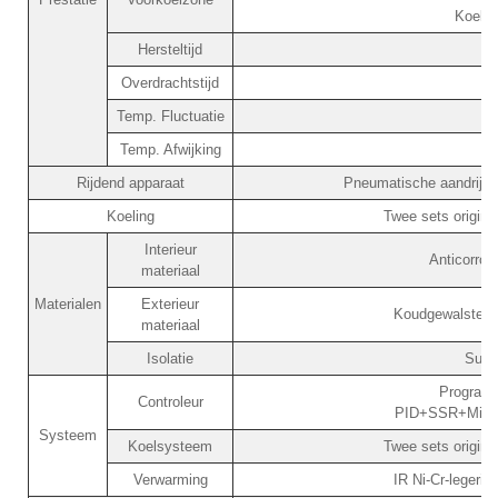
Koelti
Hersteltijd
Overdrachtstijd
Temp. Fluctuatie
Temp. Afwijking
Rijdend apparaat
Pneumatische aandrijf
Koeling
Twee sets origin
Interieur
Anticorros
materiaal
Materialen
Exterieur
Koudgewalste st
materiaal
Isolatie
Super
Programm
Controleur
PID+SSR+Microc
Systeem
Koelsysteem
Twee sets origin
Verwarming
IR Ni-Cr-legerin