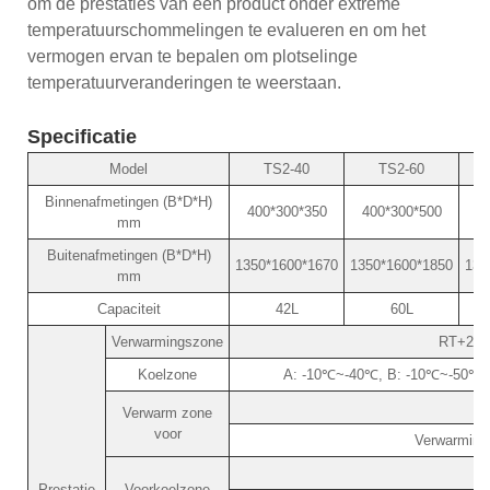
om de prestaties van een product onder extreme
temperatuurschommelingen te evalueren en om het
vermogen ervan te bepalen om plotselinge
temperatuurveranderingen te weerstaan.
Specificatie
Model
TS2-40
TS2-60
Binnenafmetingen (B*D*H)
400*300*350
400*300*500
4
mm
Buitenafmetingen (B*D*H)
1350*1600*1670
1350*1600*1850
135
mm
Capaciteit
42L
60L
Verwarmingszone
RT+20~+
Koelzone
A: -10℃~-40℃, B: -10℃~-50℃, C
Verwarm zone
voor
Verwarming
Prestatie
Voorkoelzone