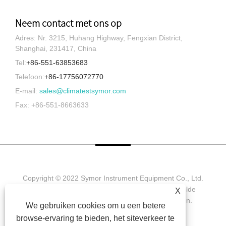
Neem contact met ons op
Adres: Nr. 3215, Huhang Highway, Fengxian District,
Shanghai, 231417, China
Tel:
+86-551-63853683
Telefoon:
+86-17756072770
E-mail:
sales@climatestsymor.com
Fax: +86-551-8663633
Copyright © 2022 Symor Instrument Equipment Co., Ltd.
Milieutestkamer, elektronische droogkast, versnelde
X
verweringstestkamer. Alle rechten voorbehouden.
We gebruiken cookies om u een betere
browse-ervaring te bieden, het siteverkeer te