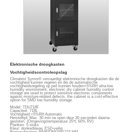
Elektronische droogkasten
Vochtigheidscontroleopslag
Climatest Symor® vervaardigt elektronische droogkasten die de
vochtigheid kunnen regelen en die de automatische
vochtigheidsregeling op peil kunnen houden<5%RH ultra-low
humidity environment, electronic dry cabinet humidity control
storage are used to protect sensitive electronic components
against moisture-related defects, the cabinet is a cost-effective
option for SMD low humidity storage.
Model: TDU718F
Capaciteit: 718L
Vochtigheid:<5%RH Automatic
Hersteltijd: Max. 30 min na open deur 30 seconden daarna
gesloten. (Omgevingstemperatuur 25℃ 60% RV)
Planken: 5 stuks
Kleur: donkerblauw, ESD-veilig
Binnenafmeting: B596*D682*H1723 MM