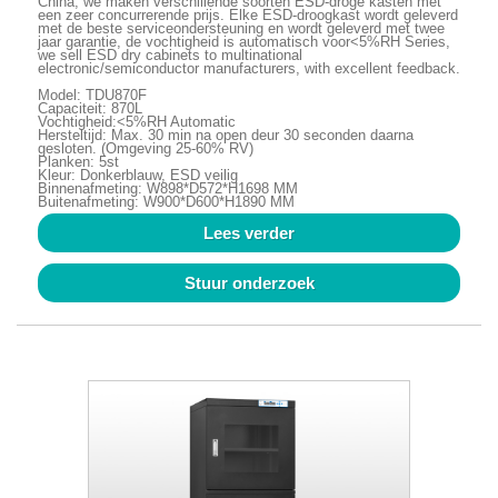
China, we maken verschillende soorten ESD-droge kasten met
een zeer concurrerende prijs. Elke ESD-droogkast wordt geleverd
met de beste serviceondersteuning en wordt geleverd met twee
jaar garantie, de vochtigheid is automatisch voor<5%RH Series,
we sell ESD dry cabinets to multinational
electronic/semiconductor manufacturers, with excellent feedback.
Model: TDU870F
Capaciteit: 870L
Vochtigheid:<5%RH Automatic
Hersteltijd: Max. 30 min na open deur 30 seconden daarna
gesloten. (Omgeving 25-60% RV)
Planken: 5st
Kleur: Donkerblauw, ESD veilig
Binnenafmeting: W898*D572*H1698 MM
Buitenafmeting: W900*D600*H1890 MM
Lees verder
Stuur onderzoek