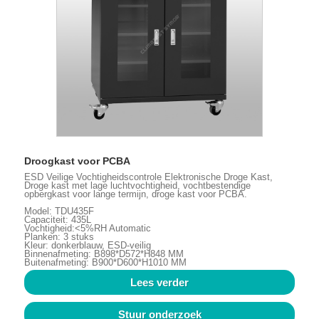
Droogkast voor PCBA
ESD Veilige Vochtigheidscontrole Elektronische Droge Kast,
Droge kast met lage luchtvochtigheid, vochtbestendige
opbergkast voor lange termijn, droge kast voor PCBA.
Model: TDU435F
Capaciteit: 435L
Vochtigheid:<5%RH Automatic
Planken: 3 stuks
Kleur: donkerblauw, ESD-veilig
Binnenafmeting: B898*D572*H848 MM
Buitenafmeting: B900*D600*H1010 MM
Lees verder
Stuur onderzoek