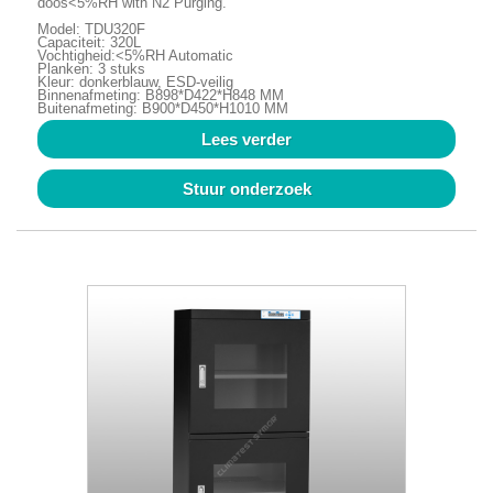
doos<5%RH with N2 Purging.
Model: TDU320F
Capaciteit: 320L
Vochtigheid:<5%RH Automatic
Planken: 3 stuks
Kleur: donkerblauw, ESD-veilig
Binnenafmeting: B898*D422*H848 MM
Buitenafmeting: B900*D450*H1010 MM
Lees verder
Stuur onderzoek