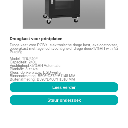
Droogkast voor printplaten
Droge kast voor PCB's, elektronische droge kast, exsiccatorkast,
opbergkast met lage luchtvochtigheid, droge doos<5%RH with N2
Purging.
Model: TDU240F
Capaciteit: 240L
Vochtigheid:<5%RH Automatic
Planken: 3 stuks
Kleur: donkerblauw, ESD-veilig
Binnenafmeting: B596*D372*H1148 MM
Buitenafmeting: B598*D400*H1310 MM
Lees verder
Stuur onderzoek