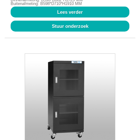
Buitenafmeting: B598*D710*H1910 MM
Lees verder
Stuur onderzoek