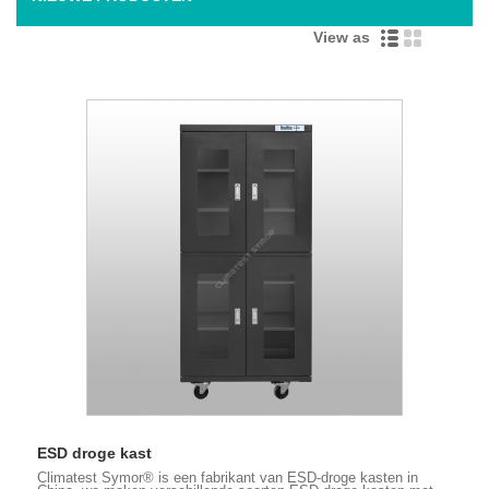
View as
ESD droge kast
Climatest Symor® is een fabrikant van ESD-droge kasten in