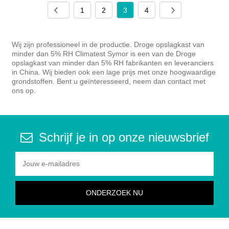
1
2
3
4
Wij zijn professioneel in de productie. Droge opslagkast van
minder dan 5% RH Climatest Symor is een van de Droge
opslagkast van minder dan 5% RH fabrikanten en leveranciers
in China. Wij bieden ook een lage prijs met onze hoogwaardige
grondstoffen. Bent u geïnteresseerd, neem dan contact met
ons op.
Schrijf je in op onze nieuwsbrief