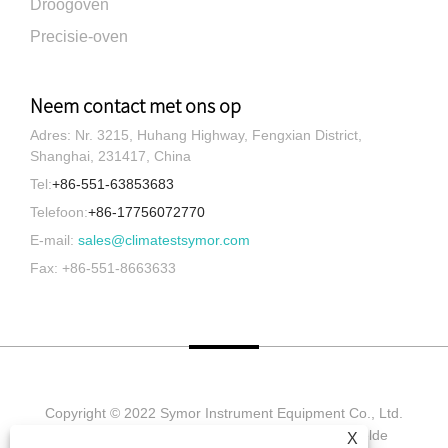
Droogoven
Precisie-oven
Neem contact met ons op
Adres: Nr. 3215, Huhang Highway, Fengxian District,
Shanghai, 231417, China
Tel:
+86-551-63853683
Telefoon:
+86-17756072770
E-mail:
sales@climatestsymor.com
Fax: +86-551-8663633
Copyright © 2022 Symor Instrument Equipment Co., Ltd.
Milieutestkamer, elektronische droogkast, versnelde
X